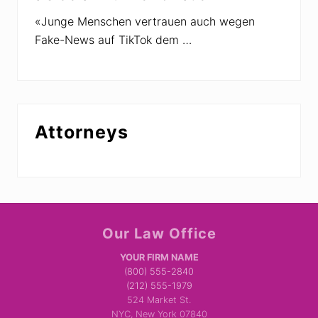
«Junge Menschen vertrauen auch wegen
Fake-News auf TikTok dem …
Attorneys
Site
Our Law Office
Footer
YOUR FIRM NAME
(800) 555-2840
(212) 555-1979
524 Market St.
NYC, New York 07840