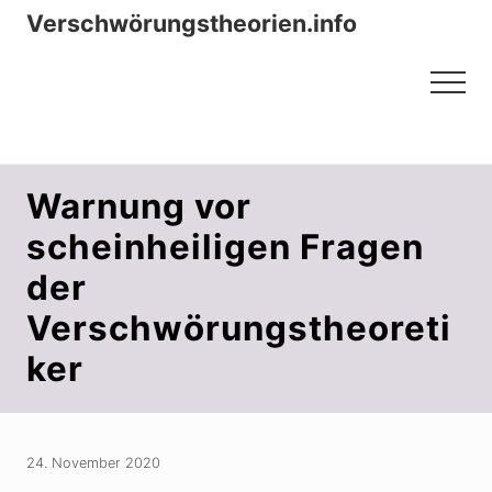
Menu
Zum
Zur
Verschwörungstheorien.info
Inhalt
Seitenspalte
Beiträge zu Merkmalen, Funktionen
springen
springen
Menu
und Risiken konspirationistischen
Denkens
Warnung vor
scheinheiligen Fragen
der
Verschwörungstheoreti
ker
24. November 2020