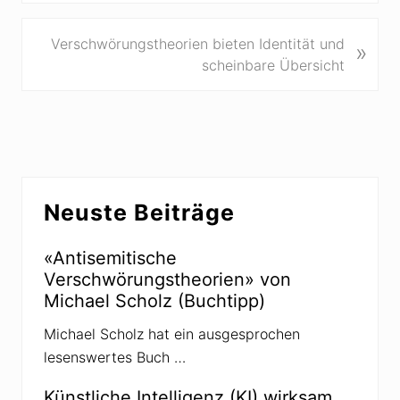
h
e
N
Verschwörungstheorien bieten Identität und
»
r
ä
scheinbare Übersicht
i
c
g
h
e
s
r
t
B
e
Seitenspalte
e
r
Neuste Beiträge
i
B
t
e
r
«Antisemitische
i
a
Verschwörungstheorien» von
t
g
Michael Scholz (Buchtipp)
r
:
a
Michael Scholz hat ein ausgesprochen
g
lesenswertes Buch …
:
Künstliche Intelligenz (KI) wirksam