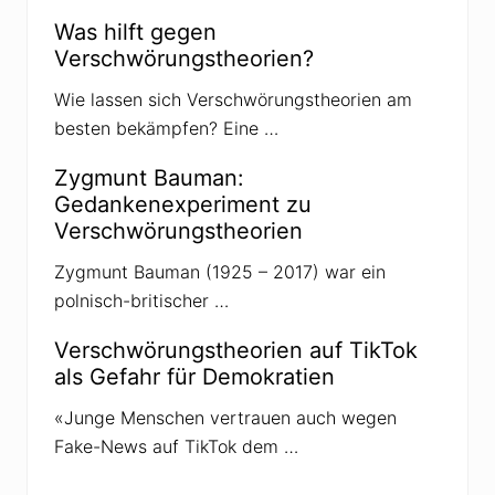
h
w
Was hilft gegen
ö
Verschwörungstheorien?
r
u
n
Wie lassen sich Verschwörungstheorien am
g
besten bekämpfen? Eine …
s
t
h
Zygmunt Bauman:
e
Gedankenexperiment zu
o
r
Verschwörungstheorien
i
e
Zygmunt Bauman (1925 – 2017) war ein
n
polnisch-britischer …
Verschwörungstheorien auf TikTok
als Gefahr für Demokratien
«Junge Menschen vertrauen auch wegen
Fake-News auf TikTok dem …