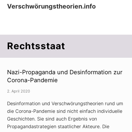
Menu
Zur
Zum
Zur
Verschwörungstheorien.info
Hauptnavigation
Inhalt
Seitenspalte
Beiträge zu Merkmalen, Funktionen und
springen
springen
springen
Risiken konspirationistischen Denkens
Rechtsstaat
Nazi-Propaganda und Desinformation zur
Corona-Pandemie
2. April 2020
Desinformation und Verschwörungstheorien rund um
die Corona-Pandemie sind nicht einfach individuelle
Geschichten. Sie sind auch Ergebnis von
Propagandastrategien staatlicher Akteure. Die