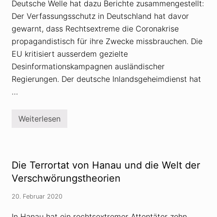
Deutsche Welle hat dazu Berichte zusammengestellt:
Der Verfassungsschutz in Deutschland hat davor
gewarnt, dass Rechtsextreme die Coronakrise
propagandistisch für ihre Zwecke missbrauchen. Die
EU kritisiert ausserdem gezielte
Desinformationskampagnen ausländischer
Regierungen. Der deutsche Inlandsgeheimdienst hat
…
Weiterlesen
N
a
z
i
-
P
Die Terrortat von Hanau und die Welt der
r
o
Verschwörungstheorien
p
a
20. Februar 2020
g
a
n
In Hanau hat ein rechtsextremer Attentäter zehn