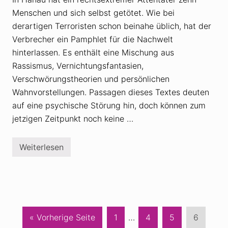
d
Menschen und sich selbst getötet. Wie bei
a
u
derartigen Terroristen schon beinahe üblich, hat der
n
d
Verbrecher ein Pamphlet für die Nachwelt
D
hinterlassen. Es enthält eine Mischung aus
e
s
Rassismus, Vernichtungsfantasien,
i
Verschwörungstheorien und persönlichen
n
f
Wahnvorstellungen. Passagen dieses Textes deuten
o
r
auf eine psychische Störung hin, doch können zum
m
jetzigen Zeitpunkt noch keine …
a
t
i
o
Weiterlesen
D
n
i
z
e
u
T
r
e
C
r
o
r
r
o
o
r
a
S
Weggelassene
S
S
S
« Vorherige Seite
1
…
4
5
6
n
t
a