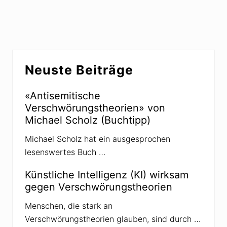
u
e
Zwischenseiten
e
e
e
a
-
t
P
f
i
i
i
i
v
a
o
r
t
t
t
t
n
n
d
u
e
e
e
e
H
e
a
Seitenspalte
m
f
n
i
Neuste Beiträge
e
a
e
u
n
u
n
«Antisemitische
d
Verschwörungstheorien» von
d
i
Michael Scholz (Buchtipp)
e
W
Michael Scholz hat ein ausgesprochen
e
l
lesenswertes Buch …
t
d
Künstliche Intelligenz (KI) wirksam
e
r
gegen Verschwörungstheorien
V
e
Menschen, die stark an
r
s
Verschwörungstheorien glauben, sind durch …
c