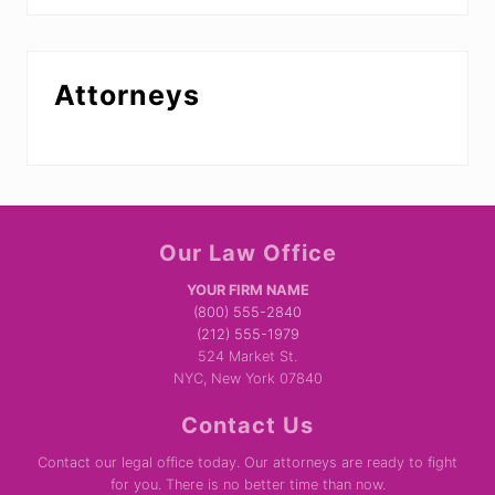
Attorneys
Site
Our Law Office
Footer
YOUR FIRM NAME
(800) 555-2840
(212) 555-1979
524 Market St.
NYC, New York 07840
Contact Us
Contact our legal office today. Our attorneys are ready to fight
for you. There is no better time than now.