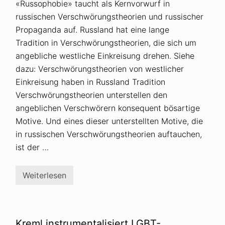
«Russophobie» taucht als Kernvorwurf in
russischen Verschwörungstheorien und russischer
Propaganda auf. Russland hat eine lange
Tradition in Verschwörungstheorien, die sich um
angebliche westliche Einkreisung drehen. Siehe
dazu: Verschwörungstheorien von westlicher
Einkreisung haben in Russland Tradition
Verschwörungstheorien unterstellen den
angeblichen Verschwörern konsequent bösartige
Motive. Und eines dieser unterstellten Motive, die
in russischen Verschwörungstheorien auftauchen,
ist der …
Weiterlesen
R
u
s
s
o
p
Kreml instrumentalisiert LGBT-