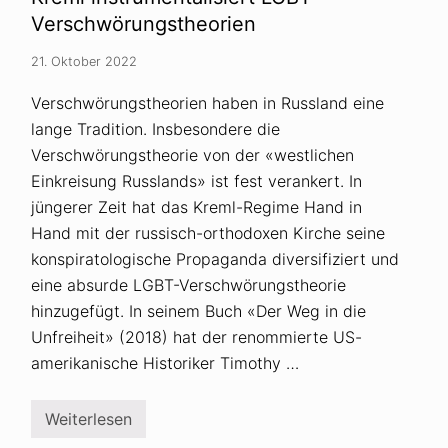
h
o
Verschwörungstheorien
b
i
21. Oktober 2022
e
a
l
Verschwörungstheorien haben in Russland eine
s
lange Tradition. Insbesondere die
K
e
Verschwörungstheorie von der «westlichen
r
n
Einkreisung Russlands» ist fest verankert. In
v
jüngerer Zeit hat das Kreml-Regime Hand in
o
r
Hand mit der russisch-orthodoxen Kirche seine
w
konspiratologische Propaganda diversifiziert und
u
r
eine absurde LGBT-Verschwörungstheorie
f
r
hinzugefügt. In seinem Buch «Der Weg in die
u
Unfreiheit» (2018) hat der renommierte US-
s
s
amerikanische Historiker Timothy …
i
s
c
Weiterlesen
h
K
e
r