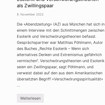
a
d
als Zwillingspaar
i
k
8. November 2022
a
l
i
Die «Abendzeitung» (AZ) aus München hat sich in
s
einem Interview mit den Schnittmengen zwischen
i
e
Esoterik und Verschwörungstheorien befasst.
r
t
Gesprächspartner war Matthias Pöhlmann, Autor
s
des Buches „Rechte Esoterik – Wenn sich
e
i
alternatives Denken und Extremismus gefährlich
n
vermischen“. Verschwörungstheorien und Esoterik
e
V
seien ein Zwillingspaar, sagt Pöhlmann, und
e
r
verweist dabei auf den aus dem Amerikanischen
s
übersetzten Begriff «Verschwörungsspiritualität»
c
h
…
w
ö
r
Weiterlesen
u
E
n
s