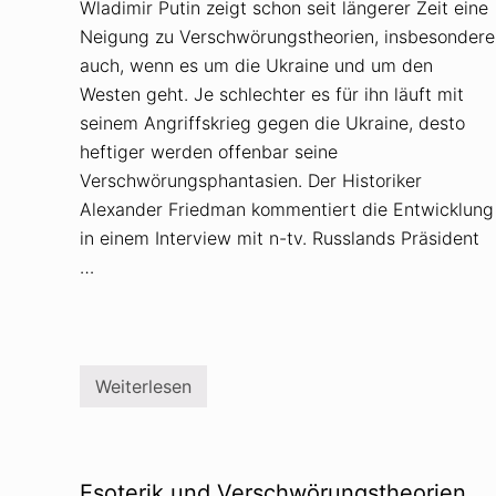
Wladimir Putin zeigt schon seit längerer Zeit eine
Neigung zu Verschwörungstheorien, insbesondere
auch, wenn es um die Ukraine und um den
Westen geht. Je schlechter es für ihn läuft mit
seinem Angriffskrieg gegen die Ukraine, desto
heftiger werden offenbar seine
Verschwörungsphantasien. Der Historiker
Alexander Friedman kommentiert die Entwicklung
in einem Interview mit n-tv. Russlands Präsident
…
Weiterlesen
P
u
t
i
n
r
Esoterik und Verschwörungstheorien