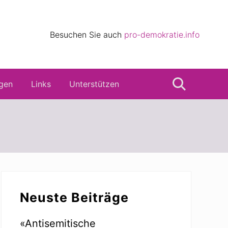
eile
Besuchen Sie auch
pro-demokratie.info
s
gen
Links
Unterstützen
Suche
Seitenspalte
Neuste Beiträge
«Antisemitische