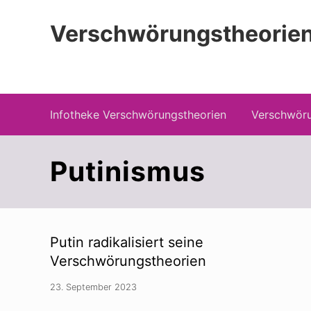
Zur
Zum
Zur
Hauptnavigation
Inhalt
Seitenspalte
Verschwörungstheorien
springen
springen
springen
Beiträge zu Merkmalen, Funktionen und
Infotheke Verschwörungstheorien
Verschwöru
Putinismus
Putin radikalisiert seine
Verschwörungstheorien
23. September 2023