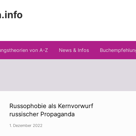
.info
Kopfz
 Risiken konspirationistischen Denkens
recht
ngstheorien von A-Z
News & Infos
Buchempfehlun
Russophobie als Kernvorwurf
russischer Propaganda
1. Dezember 2022