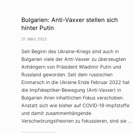
g
o
s
t
t
e
h
r
Bulgarien: Anti-Vaxxer stellen sich
e
i
o
k
hinter Putin
r
u
i
n
e
31. März 2022
d
n
V
e
Seit Beginn des Ukraine-Kriegs sind auch in
r
Bulgarien viele der Anti-Vaxxer zu überzeugten
s
c
Anhängern von Präsident Wladimir Putin und
h
w
Russland geworden. Seit dem russischen
ö
Einmarsch in die Ukraine Ende Februar 2022 hat
r
u
die Impfskeptiker-Bewegung (Anti-Vaxxer) in
n
Bulgarien ihren inhaltlichen Fokus verschoben.
g
s
Anstatt sich wie bisher auf COVID-19-Impfstoffe
t
h
und damit zusammenhängende
e
Verschwörungstheorien zu fokussieren, sind sie …
o
r
i