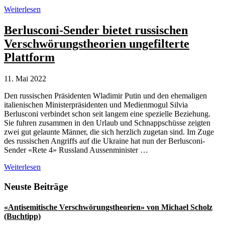
Italien:
Weiterlesen
Russische
Propaganda
Berlusconi-Sender bietet russischen
schwappt
Verschwörungstheorien ungefilterte
in
Talkshows
Plattform
11. Mai 2022
Den russischen Präsidenten Wladimir Putin und den ehemaligen
italienischen Ministerpräsidenten und Medienmogul Silvia
Berlusconi verbindet schon seit langem eine spezielle Beziehung.
Sie fuhren zusammen in den Urlaub und Schnappschüsse zeigten
zwei gut gelaunte Männer, die sich herzlich zugetan sind. Im Zuge
des russischen Angriffs auf die Ukraine hat nun der Berlusconi-
Sender «Rete 4» Russland Aussenminister …
Berlusconi-
Weiterlesen
Sender
bietet
Seitenspalte
Neuste Beiträge
russischen
Verschwörungstheorien
«Antisemitische Verschwörungstheorien» von Michael Scholz
ungefilterte
(Buchtipp)
Plattform