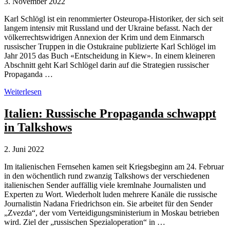
3. November 2022
Karl Schlögl ist ein renommierter Osteuropa-Historiker, der sich seit
langem intensiv mit Russland und der Ukraine befasst. Nach der
völkerrechtswidrigen Annexion der Krim und dem Einmarsch
russischer Truppen in die Ostukraine publizierte Karl Schlögel im
Jahr 2015 das Buch «Entscheidung in Kiew». In einem kleineren
Abschnitt geht Karl Schlögel darin auf die Strategien russischer
Propaganda …
Osteuropa-
Weiterlesen
Historiker
Karl
Italien: Russische Propaganda schwappt
Schlögel
in Talkshows
über
russische
Propaganda-
2. Juni 2022
Strategien
Im italienischen Fernsehen kamen seit Kriegsbeginn am 24. Februar
in den wöchentlich rund zwanzig Talkshows der verschiedenen
italienischen Sender auffällig viele kremlnahe Journalisten und
Experten zu Wort. Wiederholt luden mehrere Kanäle die russische
Journalistin Nadana Friedrichson ein. Sie arbeitet für den Sender
„Zvezda“, der vom Verteidigungsministerium in Moskau betrieben
wird. Ziel der „russischen Spezialoperation“ in …