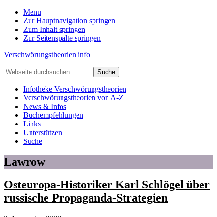
Menu
Zur Hauptnavigation springen
Zum Inhalt springen
Zur Seitenspalte springen
Verschwörungstheorien.info
Beiträge
Webseite
zu
durchsuchen
Merkmalen,
Infotheke Verschwörungstheorien
Funktionen
Verschwörungstheorien von A-Z
und
News & Infos
Risiken
Buchempfehlungen
konspirationistischen
Links
Denkens
Unterstützen
Suche
Lawrow
Osteuropa-Historiker Karl Schlögel über
russische Propaganda-Strategien