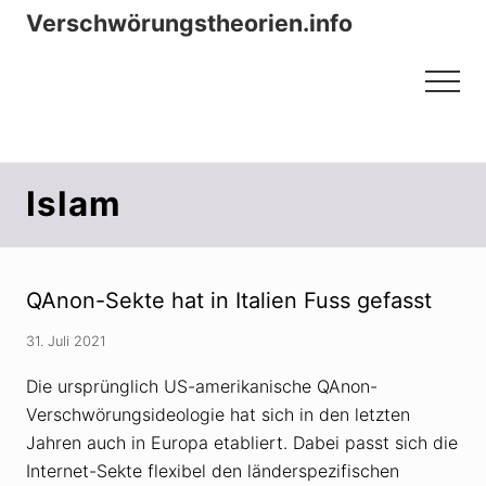
Menu
Zum
Zur
Verschwörungstheorien.info
Inhalt
Seitenspalte
Beiträge zu Merkmalen, Funktionen
springen
springen
Menu
und Risiken konspirationistischen
Denkens
Islam
QAnon-Sekte hat in Italien Fuss gefasst
31. Juli 2021
Die ursprünglich US-amerikanische QAnon-
Verschwörungsideologie hat sich in den letzten
Jahren auch in Europa etabliert. Dabei passt sich die
Internet-Sekte flexibel den länderspezifischen