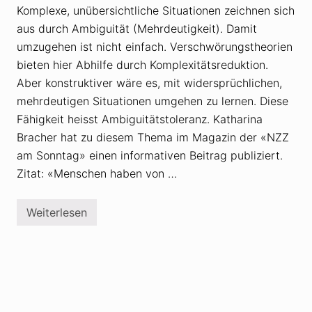
n
Komplexe, unübersichtliche Situationen zeichnen sich
a
u
t
aus durch Ambiguität (Mehrdeutigkeit). Damit
n
i
d
o
umzugehen ist nicht einfach. Verschwörungstheorien
R
n
e
bieten hier Abhilfe durch Komplexitätsreduktion.
a
c
l
Aber konstruktiver wäre es, mit widersprüchlichen,
h
i
t
s
mehrdeutigen Situationen umgehen zu lernen. Diese
s
t
Fähigkeit heisst Ambiguitätstoleranz. Katharina
e
e
x
n
Bracher hat zu diesem Thema im Magazin der «NZZ
t
b
r
am Sonntag» einen informativen Beitrag publiziert.
e
e
f
Zitat: «Menschen haben von …
m
ü
e
r
m
c
i
h
Weiterlesen
V
t
t
e
V
e
r
e
n
s
r
»
c
s
L
h
c
i
w
h
e
ö
w
b
r
ö
e