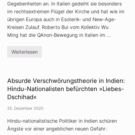
Gegebenheiten an. In Italien gedeiht sie besonders
im rechtsextremen Flügel der Kirche und hat wie im
übrigen Europa auch in Esoterik- und New-Age-
Kreisen Zulauf. Roberto Bui vom Kollektiv Wu
Ming hat die QAnon-Bewegung in Italien im …
Weiterlesen
Q
A
n
o
n
-
Absurde Verschwörungstheorie in Indien:
S
e
Hindu-Nationalisten befürchten »Liebes-
k
Dschihad«
t
e
h
25. Dezember 2020
a
t
Hindu-nationalistische Politiker in Indien schüren
i
n
Ängste vor einer angeblichen neuen Gefahr:
I