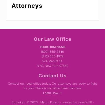
Attorneys
Site
Our Law Office
Footer
YOUR FIRM NAME
(800) 555-2840
(212) 555-1979
524 Market St.
NYC, New York 07840
Contact Us
Contact our legal office today. Our attorneys are ready to fight
for you. There is no better time than now.
Learn How →
Copyright © 2026 · Martin Koradi · created by cloudWEB ·