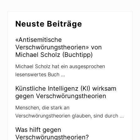
u
r
s
n
u
-
g
n
Seitenspalte
D
s
g
s
Neuste Beiträge
t
s
c
h
t
h
e
h
i
o
e
«Antisemitische
h
r
o
a
Verschwörungstheorien» von
i
r
d
e
i
Michael Scholz (Buchtipp)
«
n
e
r
n
Michael Scholz hat ein ausgesprochen
e
u
d
m
lesenswertes Buch …
u
g
z
e
i
Künstliche Intelligenz (KI) wirksam
h
e
e
gegen Verschwörungstheorien
r
n
e
n
Menschen, die stark an
A
Verschwörungstheorien glauben, sind durch …
m
b
i
Was hilft gegen
g
Verschwörungstheorien?
u