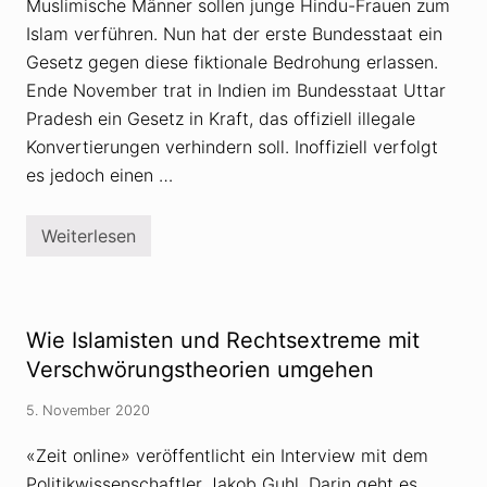
t
Muslimische Männer sollen junge Hindu-Frauen zum
a
Islam verführen. Nun hat der erste Bundesstaat ein
l
i
Gesetz gegen diese fiktionale Bedrohung erlassen.
e
n
Ende November trat in Indien im Bundesstaat Uttar
F
Pradesh ein Gesetz in Kraft, das offiziell illegale
u
s
Konvertierungen verhindern soll. Inoffiziell verfolgt
s
es jedoch einen …
g
e
f
a
Weiterlesen
A
s
b
s
s
t
u
r
d
Wie Islamisten und Rechtsextreme mit
e
V
Verschwörungstheorien umgehen
e
r
5. November 2020
s
c
h
«Zeit online» veröffentlicht ein Interview mit dem
w
Politikwissenschaftler Jakob Guhl. Darin geht es
ö