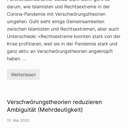
r
darum, wie Islamisten und Rechtsextreme in der
u
n
Corona-Pandemie mit Verschwörungstheorien
g
umgehen. Guhl sieht einige Gemeinsamkeiten
s
t
zwischen Islamisten und Rechtsextremen, aber auch
h
Unterschiede: «Rechtsextreme konnten stark von der
e
o
Krise profitieren, weil sie in der Pandemie stark und
r
i
ganz aktiv an Verschwörungstheorien angeknüpft
e
haben. …
i
n
I
n
Weiterlesen
W
d
i
i
e
e
I
n
s
:
l
H
Verschwörungstheorien reduzieren
a
i
m
Ambiguität (Mehrdeutigkeit)
n
i
d
s
u
10. Mai 2020
t
-
e
N