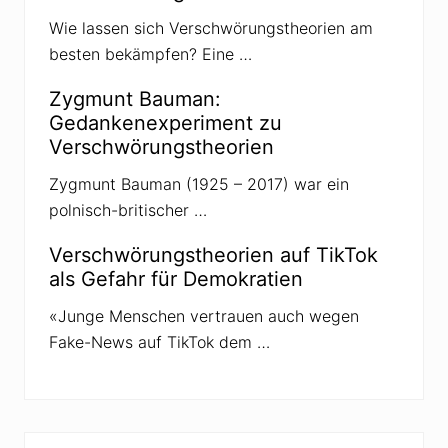
i
t
Wie lassen sich Verschwörungstheorien am
ä
besten bekämpfen? Eine …
t
(
M
Zygmunt Bauman:
e
h
Gedankenexperiment zu
r
Verschwörungstheorien
d
e
u
Zygmunt Bauman (1925 – 2017) war ein
t
polnisch-britischer …
i
g
k
Verschwörungstheorien auf TikTok
e
als Gefahr für Demokratien
i
t
)
«Junge Menschen vertrauen auch wegen
Fake-News auf TikTok dem …