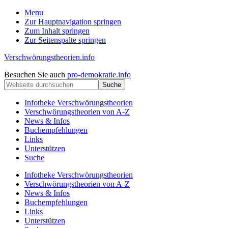
Menu
Zur Hauptnavigation springen
Zum Inhalt springen
Zur Seitenspalte springen
Verschwörungstheorien.info
Beiträge
Kopfzeile
Besuchen Sie auch
pro-demokratie.info
zu
Webseite
rechts
Merkmalen,
durchsuchen
Funktionen
Infotheke Verschwörungstheorien
und
Verschwörungstheorien von A-Z
Risiken
News & Infos
konspirationistischen
Buchempfehlungen
Denkens
Links
Unterstützen
Suche
Infotheke Verschwörungstheorien
Verschwörungstheorien von A-Z
News & Infos
Buchempfehlungen
Links
Unterstützen