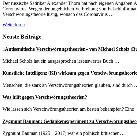
Der russische Satiriker Alexander Thorn hat nach eigenen Angaben Är
macht
Coronavirus. Wegen der angeblichen Verbreitung von Falschinformati
homosexuell
Verschwörungstheorie lustig, wonach das Coronavirus …
Russland:
Weiterlesen
Satiriker
wegen
Seitenspalte
Neuste Beiträge
Corona-
Video
«Antisemitische Verschwörungstheorien» von Michael Scholz (B
im
Visier
Michael Scholz hat ein ausgesprochen lesenswertes Buch …
der
Justiz
Künstliche Intelligenz (KI) wirksam gegen Verschwörungstheori
Menschen, die stark an Verschwörungstheorien glauben, sind durch 
Was hilft gegen Verschwörungstheorien?
Wie lassen sich Verschwörungstheorien am besten bekämpfen? Eine
Zygmunt Bauman: Gedankenexperiment zu Verschwörungstheo
Zygmunt Bauman (1925 – 2017) war ein polnisch-britischer …