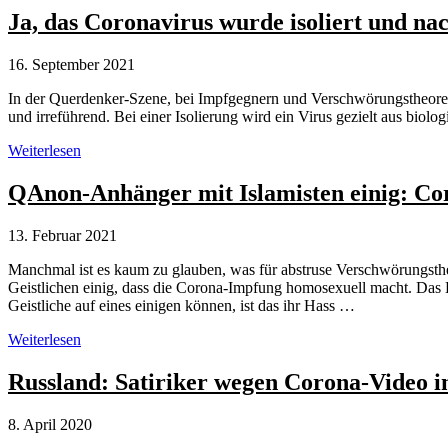
in
Ja, das Coronavirus wurde isoliert und na
Österreich
16. September 2021
In der Querdenker-Szene, bei Impfgegnern und Verschwörungstheoreti
und irreführend. Bei einer Isolierung wird ein Virus gezielt aus bi
Ja,
Weiterlesen
das
Coronavirus
QAnon-Anhänger mit Islamisten einig: C
wurde
isoliert
13. Februar 2021
und
nachgewiesen
Manchmal ist es kaum zu glauben, was für abstruse Verschwörungsthe
Geistlichen einig, dass die Corona-Impfung homosexuell macht. Das
Geistliche auf eines einigen können, ist das ihr Hass …
QAnon-
Weiterlesen
Anhänger
mit
Russland: Satiriker wegen Corona-Video im
Islamisten
einig:
8. April 2020
Corona-
Impfung