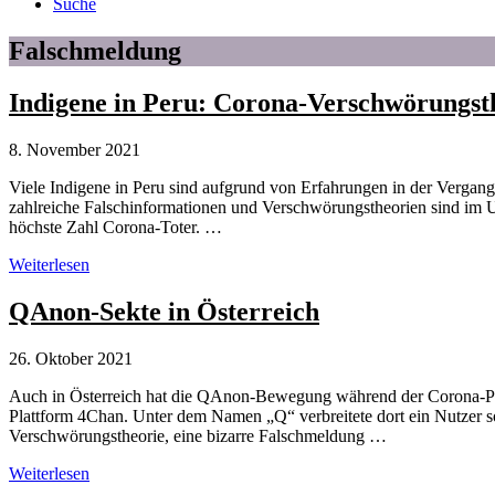
Suche
Falschmeldung
Indigene in Peru: Corona-Verschwörungs
8. November 2021
Viele Indigene in Peru sind aufgrund von Erfahrungen in der Vergan
zahlreiche Falschinformationen und Verschwörungstheorien sind im U
höchste Zahl Corona-Toter. …
Indigene
Weiterlesen
in
Peru:
QAnon-Sekte in Österreich
Corona-
Verschwörungstheorien
26. Oktober 2021
behindern
Pandemie-
Auch in Österreich hat die QAnon-Bewegung während der Corona-Pa
Bekämpfung
Plattform 4Chan. Unter dem Namen „Q“ verbreitete dort ein Nutzer 
Verschwörungstheorie, eine bizarre Falschmeldung …
QAnon-
Weiterlesen
Sekte