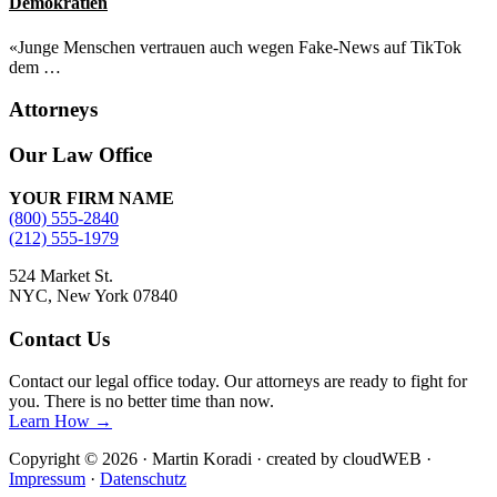
Demokratien
«Junge Menschen vertrauen auch wegen Fake-News auf TikTok
dem …
Attorneys
Site
Our Law Office
Footer
YOUR FIRM NAME
(800) 555-2840
(212) 555-1979
524 Market St.
NYC, New York 07840
Contact Us
Contact our legal office today. Our attorneys are ready to fight for
you. There is no better time than now.
Learn How →
Copyright © 2026 · Martin Koradi · created by cloudWEB ·
Impressum
·
Datenschutz