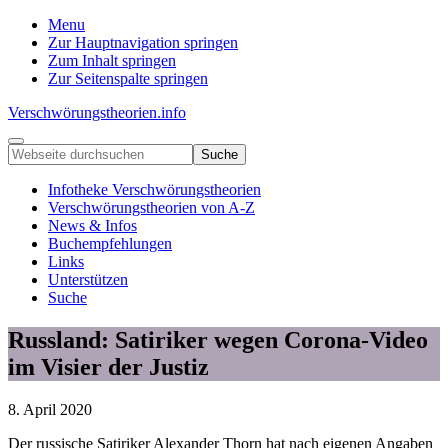
Menu
Zur Hauptnavigation springen
Zum Inhalt springen
Zur Seitenspalte springen
Verschwörungstheorien.info
Beiträge
Menu
Webseite
zu
durchsuchen
Merkmalen,
Infotheke Verschwörungstheorien
Funktionen
Verschwörungstheorien von A-Z
und
News & Infos
Risiken
Buchempfehlungen
konspirationistischen
Links
Denkens
Unterstützen
Suche
Russland: Satiriker wegen Corona-Video
im Visier der Justiz
8. April 2020
Der russische Satiriker Alexander Thorn hat nach eigenen Angaben