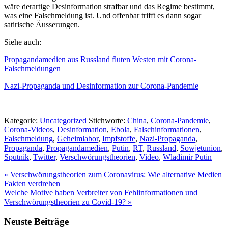
wäre derartige Desinformation strafbar und das Regime bestimmt,
was eine Falschmeldung ist. Und offenbar trifft es dann sogar
satirische Äusserungen.
Siehe auch:
Propagandamedien aus Russland fluten Westen mit Corona-
Falschmeldungen
Nazi-Propaganda und Desinformation zur Corona-Pandemie
Kategorie:
Uncategorized
Stichworte:
China
,
Corona-Pandemie
,
Corona-Videos
,
Desinformation
,
Ebola
,
Falschinformationen
,
Falschmeldung
,
Geheimlabor
,
Impfstoffe
,
Nazi-Propaganda
,
Propaganda
,
Propagandamedien
,
Putin
,
RT
,
Russland
,
Sowjetunion
,
Sputnik
,
Twitter
,
Verschwörungstheorien
,
Video
,
Wladimir Putin
Vorheriger
«
Verschwörungstheorien zum Coronavirus: Wie alternative Medien
Beitrag:
Fakten verdrehen
Nächster
Welche Motive haben Verbreiter von Fehlinformationen und
Beitrag:
Verschwörungstheorien zu Covid-19?
»
Seitenspalte
Neuste Beiträge