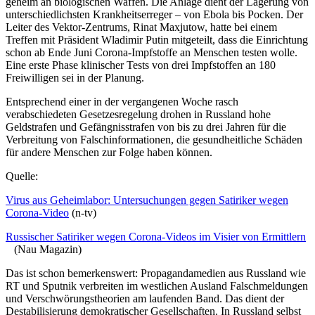
geheim an biologischen Waffen. Die Anlage dient der Lagerung von
unterschiedlichsten Krankheitserreger – von Ebola bis Pocken. Der
Leiter des Vektor-Zentrums, Rinat Maxjutow, hatte bei einem
Treffen mit Präsident Wladimir Putin mitgeteilt, dass die Einrichtung
schon ab Ende Juni Corona-Impfstoffe an Menschen testen wolle.
Eine erste Phase klinischer Tests von drei Impfstoffen an 180
Freiwilligen sei in der Planung.
Entsprechend einer in der vergangenen Woche rasch
verabschiedeten Gesetzesregelung drohen in Russland hohe
Geldstrafen und Gefängnisstrafen von bis zu drei Jahren für die
Verbreitung von Falschinformationen, die gesundheitliche Schäden
für andere Menschen zur Folge haben können.
Quelle:
Virus aus Geheimlabor: Untersuchungen gegen Satiriker wegen
Corona-Video
(n-tv)
Russischer Satiriker wegen Corona-Videos im Visier von Ermittlern
(Nau Magazin)
Das ist schon bemerkenswert: Propagandamedien aus Russland wie
RT und Sputnik verbreiten im westlichen Ausland Falschmeldungen
und Verschwörungstheorien am laufenden Band. Das dient der
Destabilisierung demokratischer Gesellschaften. In Russland selbst