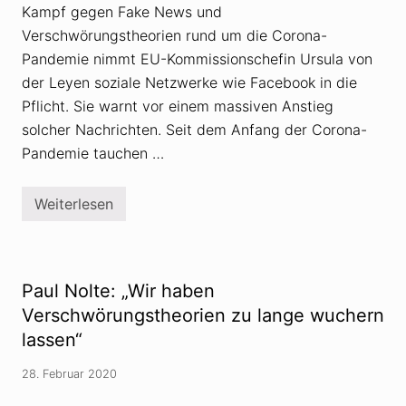
Kampf gegen Fake News und
Verschwörungstheorien rund um die Corona-
Pandemie nimmt EU-Kommissionschefin Ursula von
der Leyen soziale Netzwerke wie Facebook in die
Pflicht. Sie warnt vor einem massiven Anstieg
solcher Nachrichten. Seit dem Anfang der Corona-
Pandemie tauchen …
Weiterlesen
P
r
o
p
a
g
Paul Nolte: „Wir haben
a
n
Verschwörungstheorien zu lange wuchern
d
lassen“
a
m
e
28. Februar 2020
d
i