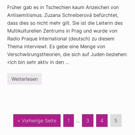
W
C
i
o
Früher gab es in Tschechien kaum Anzeichen von
r
r
Antisemitismus. Zuzana Schreiberová befürchtet,
h
o
a
n
dass dies so nicht mehr gilt. Sie ist die Leiterin des
b
a
e
Multikulturellen Zentrums in Prag und wurde von
-
n
F
Radio Praque International (deutsch) zu diesem
V
a
e
l
Thema interviewt. Es gebe eine Menge von
r
s
Verschwörungstheorien, die sich auf Juden beziehen:
s
c
c
h
«Ich bin sehr aktiv in den …
h
m
w
e
ö
l
r
Weiterlesen
d
A
u
u
n
n
n
t
g
g
i
s
e
s
t
n
e
h
m
e
i
o
t
a
S
Weggelassene
S
S
S
« Vorherige Seite
1
…
3
4
5
r
i
i
u
e
Zwischenseiten
e
e
e
s
e
c