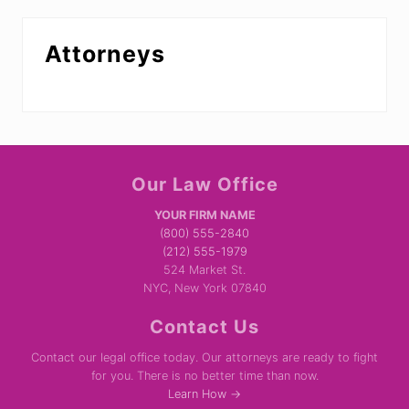
Attorneys
Site
Our Law Office
Footer
YOUR FIRM NAME
(800) 555-2840
(212) 555-1979
524 Market St.
NYC, New York 07840
Contact Us
Contact our legal office today. Our attorneys are ready to fight
for you. There is no better time than now.
Learn How →