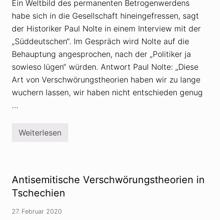
Ein Weltbild des permanenten Betrogenwerdens
e
n
habe sich in die Gesellschaft hineingefressen, sagt
a
u
der Historiker Paul Nolte in einem Interview mit der
s
„Süddeutschen“. Im Gespräch wird Nolte auf die
R
u
Behauptung angesprochen, nach der „Politiker ja
s
s
sowieso lügen“ würden. Antwort Paul Nolte: „Diese
l
Art von Verschwörungstheorien haben wir zu lange
a
n
wuchern lassen, wir haben nicht entschieden genug
d
…
f
l
u
t
Weiterlesen
P
e
a
n
u
W
l
e
N
s
o
t
Antisemitische Verschwörungstheorien in
l
e
t
Tschechien
n
e
m
:
i
27. Februar 2020
„
t