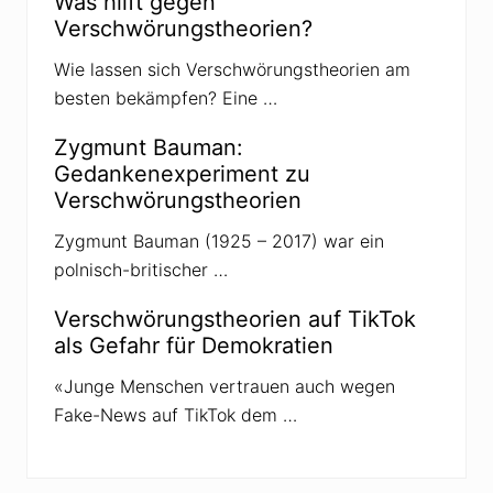
Was hilft gegen
h
Verschwörungstheorien?
e
c
h
Wie lassen sich Verschwörungstheorien am
i
besten bekämpfen? Eine …
e
n
Zygmunt Bauman:
Gedankenexperiment zu
Verschwörungstheorien
Zygmunt Bauman (1925 – 2017) war ein
polnisch-britischer …
Verschwörungstheorien auf TikTok
als Gefahr für Demokratien
«Junge Menschen vertrauen auch wegen
Fake-News auf TikTok dem …