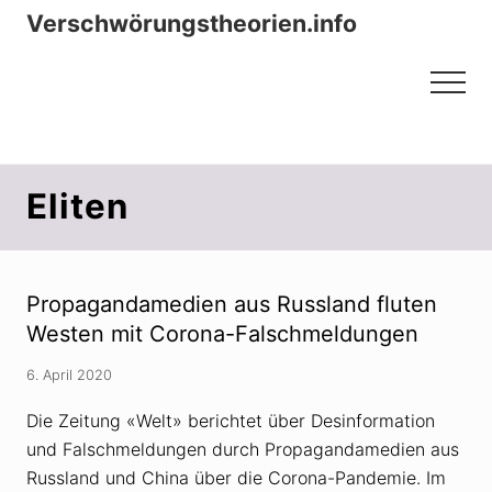
Menu
Zum
Zur
Verschwörungstheorien.info
Inhalt
Seitenspalte
Beiträge zu Merkmalen, Funktionen
springen
springen
Menu
und Risiken konspirationistischen
Denkens
Eliten
Propagandamedien aus Russland fluten
Westen mit Corona-Falschmeldungen
6. April 2020
Die Zeitung «Welt» berichtet über Desinformation
und Falschmeldungen durch Propagandamedien aus
Russland und China über die Corona-Pandemie. Im