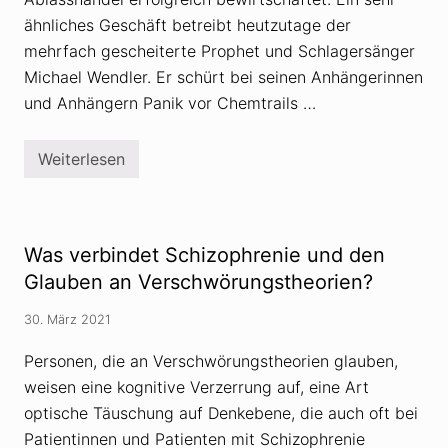
B
a
ähnliches Geschäft betreibt heutzutage der
u
mehrfach gescheiterte Prophet und Schlagersänger
t
z
Michael Wendler. Er schürt bei seinen Anhängerinnen
n
e
und Anhängern Panik vor Chemtrails …
r
F
r
Weiterlesen
i
M
e
i
d
c
e
h
n
a
s
e
Was verbindet Schizophrenie und den
p
l
r
W
Glauben an Verschwörungstheorien?
e
e
i
n
30. März 2021
s
d
l
e
Personen, die an Verschwörungstheorien glauben,
r
weisen eine kognitive Verzerrung auf, eine Art
:
S
optische Täuschung auf Denkebene, die auch oft bei
c
h
Patientinnen und Patienten mit Schizophrenie