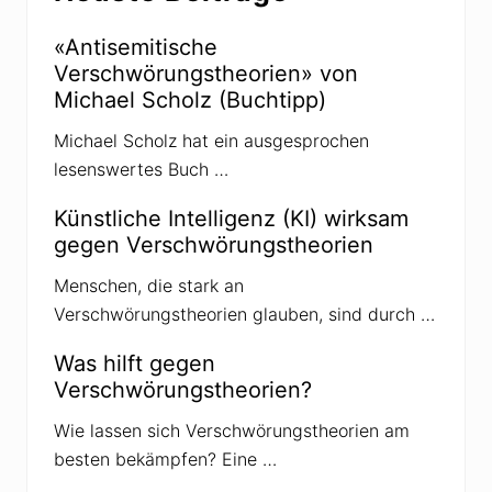
h
h
e
w
o
ö
«Antisemitische
r
r
Verschwörungstheorien» von
i
u
e
n
Michael Scholz (Buchtipp)
n
g
a
s
Michael Scholz hat ein ausgesprochen
l
t
s
h
lesenswertes Buch …
P
e
a
o
n
Künstliche Intelligenz (KI) wirksam
r
d
i
gegen Verschwörungstheorien
e
e
m
n
i
Menschen, die stark an
?
e
Verschwörungstheorien glauben, sind durch …
n
d
e
Was hilft gegen
r
Verschwörungstheorien?
U
n
w
Wie lassen sich Verschwörungstheorien am
a
besten bekämpfen? Eine …
h
r