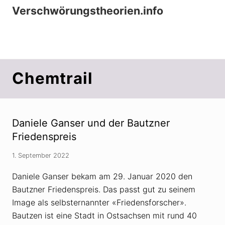
Menu
Zur
Zum
Zur
Verschwörungstheorien.info
Hauptnavigation
Inhalt
Seitenspalte
Beiträge zu Merkmalen, Funktionen und
springen
springen
springen
Risiken konspirationistischen Denkens
Chemtrail
Daniele Ganser und der Bautzner
Friedenspreis
1. September 2022
Daniele Ganser bekam am 29. Januar 2020 den
Bautzner Friedenspreis. Das passt gut zu seinem
Image als selbsternannter «Friedensforscher».
Bautzen ist eine Stadt in Ostsachsen mit rund 40