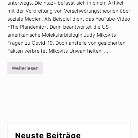
s
o
unterwegs. Die «taz» befasst sich in einem Artikel
n
p
mit der Verbreitung von Verschwörungstheorien über
e
h
u
r
soziale Medien. Als Beispiel dient das YouTube-Video
e
e
s
«The Plandemic». Darin beantwortet die US-
n
G
i
amerikanische Molekularbiologin Judy Mikovits
e
e
s
u
Fragen zu Covid-19. Doch anstelle von gesicherten
c
n
Fakten verbreitet Mikovits Unwahrheiten. …
h
d
ä
d
f
e
t
n
Weiterlesen
V
s
G
e
f
l
r
e
a
s
l
u
c
d
b
h
?
e
w
n
ö
a
r
n
u
V
n
e
g
r
Seitenspalte
s
s
Neuste Beiträge
t
c