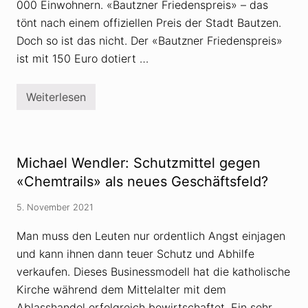
000 Einwohnern. «Bautzner Friedenspreis» – das
tönt nach einem offiziellen Preis der Stadt Bautzen.
Doch so ist das nicht. Der «Bautzner Friedenspreis»
ist mit 150 Euro dotiert …
Weiterlesen
D
a
n
i
e
l
Michael Wendler: Schutzmittel gegen
e
G
«Chemtrails» als neues Geschäftsfeld?
a
n
5. November 2021
s
e
r
Man muss den Leuten nur ordentlich Angst einjagen
u
und kann ihnen dann teuer Schutz und Abhilfe
n
d
verkaufen. Dieses Businessmodell hat die katholische
d
e
Kirche während dem Mittelalter mit dem
r
Ablasshandel erfolgreich bewirtschaftet. Ein sehr