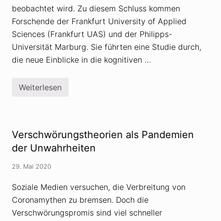
u
beobachtet wird. Zu diesem Schluss kommen
t
z
Forschende der Frankfurt University of Applied
m
Sciences (Frankfurt UAS) und der Philipps-
i
t
Universität Marburg. Sie führten eine Studie durch,
t
e
die neue Einblicke in die kognitiven …
l
g
e
Weiterlesen
g
W
e
a
n
s
«
v
C
e
h
r
Verschwörungstheorien als Pandemien
e
b
m
i
der Unwahrheiten
t
n
r
d
29. Mai 2020
a
e
i
t
l
S
Soziale Medien versuchen, die Verbreitung von
s
c
Coronamythen zu bremsen. Doch die
»
h
a
i
Verschwörungspromis sind viel schneller
l
z