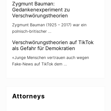
h
Zygmunt Bauman:
e
i
Gedankenexperiment zu
t
Verschwörungstheorien
e
n
Zygmunt Bauman (1925 – 2017) war ein
polnisch-britischer …
Verschwörungstheorien auf TikTok
als Gefahr für Demokratien
«Junge Menschen vertrauen auch wegen
Fake-News auf TikTok dem …
Attorneys