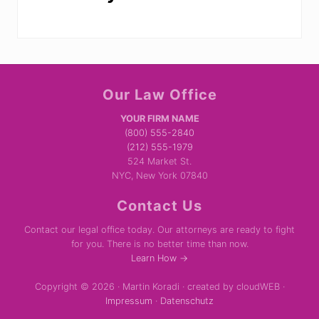
Site
Our Law Office
Footer
YOUR FIRM NAME
(800) 555-2840
(212) 555-1979
524 Market St.
NYC, New York 07840
Contact Us
Contact our legal office today. Our attorneys are ready to fight
for you. There is no better time than now.
Learn How →
Copyright © 2026 · Martin Koradi · created by cloudWEB ·
Impressum
·
Datenschutz