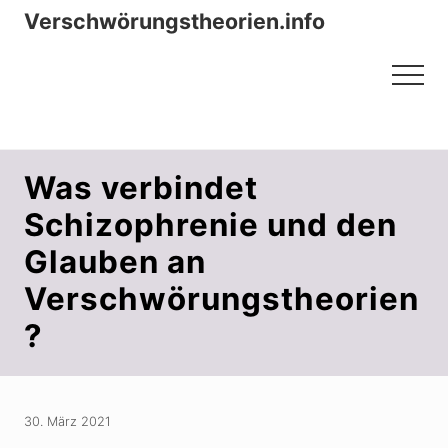
Menu
Zum
Zur
Verschwörungstheorien.info
Inhalt
Seitenspalte
Beiträge zu Merkmalen, Funktionen
springen
springen
Menu
und Risiken konspirationistischen
Denkens
Was verbindet
Schizophrenie und den
Glauben an
Verschwörungstheorien
?
30. März 2021