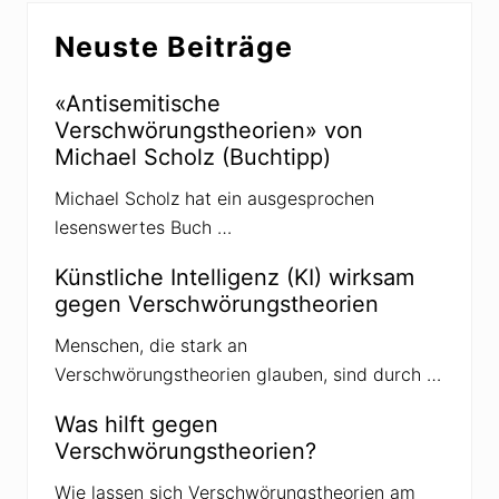
Seitenspalte
e
r
Neuste Beiträge
i
B
t
e
r
«Antisemitische
i
a
Verschwörungstheorien» von
t
g
Michael Scholz (Buchtipp)
r
:
a
Michael Scholz hat ein ausgesprochen
g
lesenswertes Buch …
:
Künstliche Intelligenz (KI) wirksam
gegen Verschwörungstheorien
Menschen, die stark an
Verschwörungstheorien glauben, sind durch …
Was hilft gegen
Verschwörungstheorien?
Wie lassen sich Verschwörungstheorien am