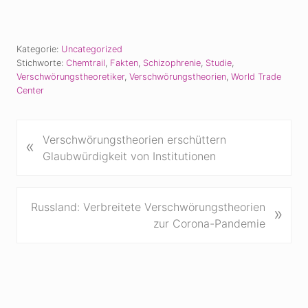
Kategorie:
Uncategorized
Stichworte:
Chemtrail
,
Fakten
,
Schizophrenie
,
Studie
,
Verschwörungstheoretiker
,
Verschwörungstheorien
,
World Trade
Center
V
Verschwörungstheorien erschüttern
«
o
Glaubwürdigkeit von Institutionen
r
h
e
N
Russland: Verbreitete Verschwörungstheorien
»
r
ä
zur Corona-Pandemie
i
c
g
h
e
s
r
t
B
e