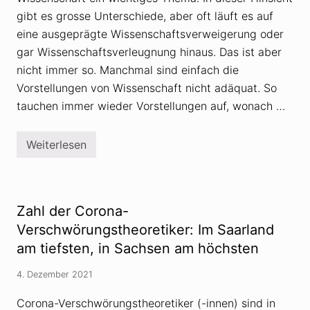
gibt es grosse Unterschiede, aber oft läuft es auf
eine ausgeprägte Wissenschaftsverweigerung oder
gar Wissenschaftsverleugnung hinaus. Das ist aber
nicht immer so. Manchmal sind einfach die
Vorstellungen von Wissenschaft nicht adäquat. So
tauchen immer wieder Vorstellungen auf, wonach …
Weiterlesen
W
i
s
s
e
n
Zahl der Corona-
s
c
Verschwörungstheoretiker: Im Saarland
h
am tiefsten, in Sachsen am höchsten
a
f
t
4. Dezember 2021
i
s
Corona-Verschwörungstheoretiker (-innen) sind in
t