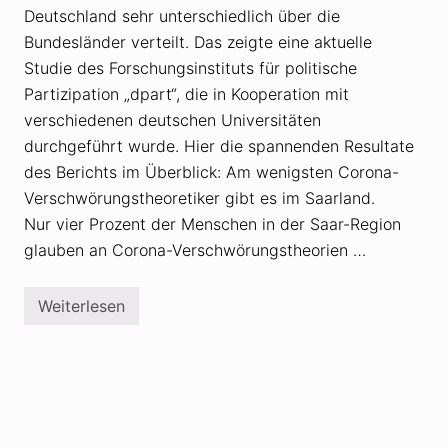
k
Deutschland sehr unterschiedlich über die
e
i
Bundesländer verteilt. Das zeigte eine aktuelle
n
Studie des Forschungsinstituts für politische
e
D
Partizipation „dpart“, die in Kooperation mit
e
m
verschiedenen deutschen Universitäten
o
durchgeführt wurde. Hier die spannenden Resultate
k
r
des Berichts im Überblick: Am wenigsten Corona-
a
Verschwörungstheoretiker gibt es im Saarland.
t
i
Nur vier Prozent der Menschen in der Saar-Region
e
glauben an Corona-Verschwörungstheorien …
Weiterlesen
Z
a
h
l
d
e
r
C
o