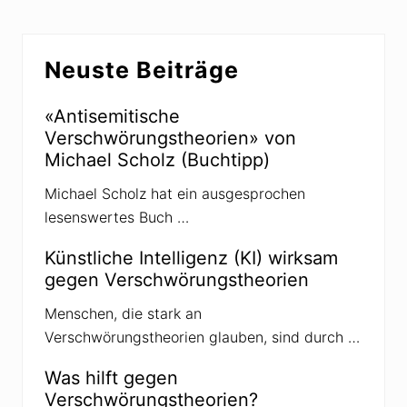
r
o
n
Seitenspalte
a
Neuste Beiträge
-
V
e
r
«Antisemitische
s
Verschwörungstheorien» von
c
h
Michael Scholz (Buchtipp)
w
ö
Michael Scholz hat ein ausgesprochen
r
u
lesenswertes Buch …
n
g
s
Künstliche Intelligenz (KI) wirksam
t
gegen Verschwörungstheorien
h
e
o
Menschen, die stark an
r
Verschwörungstheorien glauben, sind durch …
e
t
i
Was hilft gegen
k
Verschwörungstheorien?
e