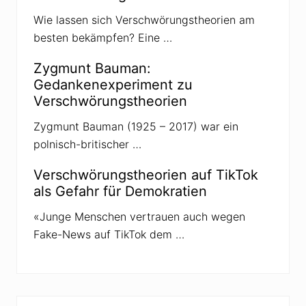
r
:
Wie lassen sich Verschwörungstheorien am
I
besten bekämpfen? Eine …
m
S
a
Zygmunt Bauman:
a
r
Gedankenexperiment zu
l
Verschwörungstheorien
a
n
d
Zygmunt Bauman (1925 – 2017) war ein
a
polnisch-britischer …
m
t
i
Verschwörungstheorien auf TikTok
e
als Gefahr für Demokratien
f
s
t
«Junge Menschen vertrauen auch wegen
e
Fake-News auf TikTok dem …
n
,
i
n
S
a
c