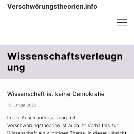
Menu
Zum
Zur
Verschwörungstheorien.info
Inhalt
Seitenspalte
Beiträge zu Merkmalen, Funktionen
springen
springen
Menu
und Risiken konspirationistischen
Denkens
Wissenschaftsverleugn
ung
Wissenschaft ist keine Demokratie
15. Januar 2022
In der Auseinandersetzung mit
Verschwörungstheorien ist auch ihr Verhältnis zur
Wissenschaft ein wichtiges Thema. In dieser Hinsicht