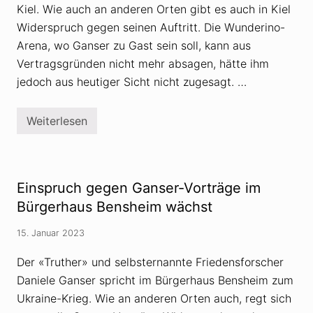
Kiel. Wie auch an anderen Orten gibt es auch in Kiel
Widerspruch gegen seinen Auftritt. Die Wunderino-
Arena, wo Ganser zu Gast sein soll, kann aus
Vertragsgründen nicht mehr absagen, hätte ihm
jedoch aus heutiger Sicht nicht zugesagt. …
Weiterlesen
W
i
d
e
r
s
Einspruch gegen Ganser-Vorträge im
p
r
Bürgerhaus Bensheim wächst
u
c
15. Januar 2023
h
g
e
Der «Truther» und selbsternannte Friedensforscher
g
Daniele Ganser spricht im Bürgerhaus Bensheim zum
e
n
Ukraine-Krieg. Wie an anderen Orten auch, regt sich
A