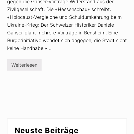
u
gegen die Ganser-Vorträge Widerstand aus der
f
Zivilgesellschaft. Die «Hessenschau» schreibt:
t
r
«Holocaust-Vergleiche und Schuldumkehrung beim
i
Ukraine-Krieg: Der Schweizer Historiker Daniele
t
t
Ganser plant mehrere Vorträge in Bensheim. Eine
d
e
Bürgerinitiative wendet sich dagegen, die Stadt sieht
s
keine Handhabe.» …
u
m
s
t
Weiterlesen
E
r
i
i
n
t
s
t
p
e
r
n
u
e
c
n
h
H
g
i
e
s
g
t
Seitenspalte
e
o
Neuste Beiträge
n
r
G