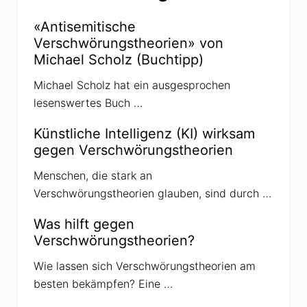
i
a
k
n
e
«Antisemitische
s
r
Verschwörungstheorien» von
e
s
r
G
Michael Scholz (Buchtipp)
-
a
V
n
Michael Scholz hat ein ausgesprochen
o
s
r
e
lesenswertes Buch …
t
r
r
i
ä
Künstliche Intelligenz (KI) wirksam
n
g
K
gegen Verschwörungstheorien
e
i
i
e
m
Menschen, die stark an
l
B
Verschwörungstheorien glauben, sind durch …
ü
r
g
Was hilft gegen
e
Verschwörungstheorien?
r
h
a
Wie lassen sich Verschwörungstheorien am
u
besten bekämpfen? Eine …
s
B
e