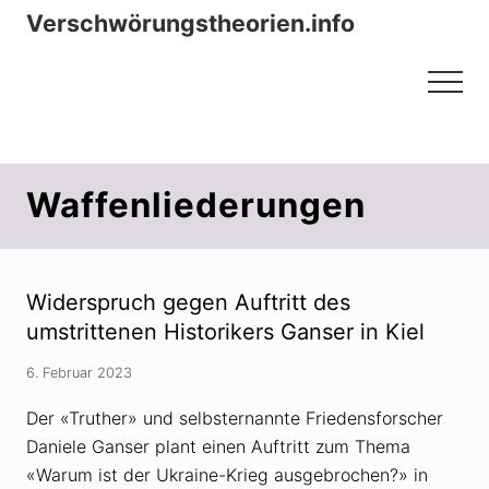
Menu
Zum
Zur
Verschwörungstheorien.info
Inhalt
Seitenspalte
Beiträge zu Merkmalen, Funktionen
springen
springen
Menu
und Risiken konspirationistischen
Denkens
Waffenliederungen
Widerspruch gegen Auftritt des
umstrittenen Historikers Ganser in Kiel
6. Februar 2023
Der «Truther» und selbsternannte Friedensforscher
Daniele Ganser plant einen Auftritt zum Thema
«Warum ist der Ukraine-Krieg ausgebrochen?» in