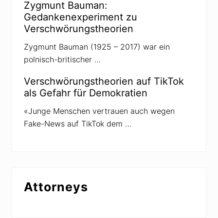
Zygmunt Bauman:
n
s
Gedankenexperiment zu
h
Verschwörungstheorien
e
i
m
Zygmunt Bauman (1925 – 2017) war ein
w
polnisch-britischer …
ä
c
h
Verschwörungstheorien auf TikTok
s
als Gefahr für Demokratien
t
«Junge Menschen vertrauen auch wegen
Fake-News auf TikTok dem …
Attorneys