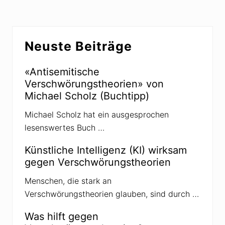
a
n
s
g
s
s
k
s
Seitenspalte
a
c
Neuste Beiträge
n
h
ä
u
l
t
e
z
«Antisemitische
:
Verschwörungstheorien» von
C
o
Michael Scholz (Buchtipp)
m
p
Michael Scholz hat ein ausgesprochen
a
c
lesenswertes Buch …
t
-
M
Künstliche Intelligenz (KI) wirksam
a
gegen Verschwörungstheorien
g
a
z
Menschen, die stark an
i
Verschwörungstheorien glauben, sind durch …
n
a
l
Was hilft gegen
s