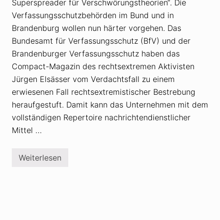
Superspreader für Verschwörungstheorien“. Die
s
r
Verfassungsschutzbehörden im Bund und in
e
g
Brandenburg wollen nun härter vorgehen. Das
i
Bundesamt für Verfassungsschutz (BfV) und der
e
r
Brandenburger Verfassungsschutz haben das
u
Compact-Magazin des rechtsextremen Aktivisten
n
g
Jürgen Elsässer vom Verdachtsfall zu einem
:
T
erwiesenen Fall rechtsextremistischer Bestrebung
e
heraufgestuft. Damit kann das Unternehmen mit dem
l
e
vollständigen Repertoire nachrichtendienstlicher
g
r
Mittel …
a
m
s
Weiterlesen
p
V
e
e
r
r
r
f
t
a
6
s
4
s
H
u