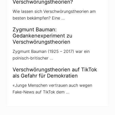
Verschwörungstheorien?
r
e
c
Wie lassen sich Verschwörungstheorien am
h
besten bekämpfen? Eine …
t
s
e
Zygmunt Bauman:
x
t
Gedankenexperiment zu
r
Verschwörungstheorien
e
m
i
Zygmunt Bauman (1925 – 2017) war ein
s
polnisch-britischer …
t
i
s
Verschwörungstheorien auf TikTok
c
als Gefahr für Demokratien
h
e
i
«Junge Menschen vertrauen auch wegen
n
Fake-News auf TikTok dem …
g
e
s
t
u
f