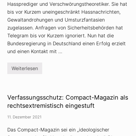
Hassprediger und Verschwörungstheoretiker. Sie hat
bis vor Kurzem uneingeschränkt Hassnachrichten,
Gewaltandrohungen und Umsturzfantasien
zugelassen. Anfragen von Sicherheitsbehörden hat
Telegram bis vor Kurzem ignoriert. Nun hat die
Bundesregierung in Deutschland einen Erfolg erzielt
und einen Kontakt mit …
Weiterlesen
E
r
f
o
l
g
Verfassungsschutz: Compact-Magazin als
f
ü
rechtsextremistisch eingestuft
r
B
11. Dezember 2021
u
n
d
Das Compact-Magazin sei ein „ideologischer
e