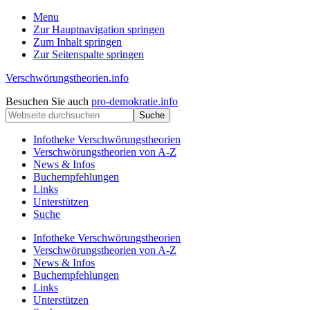
Menu
Zur Hauptnavigation springen
Zum Inhalt springen
Zur Seitenspalte springen
Verschwörungstheorien.info
Beiträge
Kopfzeile
Besuchen Sie auch
pro-demokratie.info
zu
Webseite
rechts
Merkmalen,
durchsuchen
Funktionen
Infotheke Verschwörungstheorien
und
Verschwörungstheorien von A-Z
Risiken
News & Infos
konspirationistischen
Buchempfehlungen
Denkens
Links
Unterstützen
Suche
Infotheke Verschwörungstheorien
Verschwörungstheorien von A-Z
News & Infos
Buchempfehlungen
Links
Unterstützen