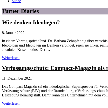
Suche
Turner Diaries
Wie denken Ideologen?
8. Januar 2022
In einem Vortrag spricht Prof. Dr. Barbara Zehnpfennig über verschie
Ideologien und Ideologen im Denken verbindet, seien sie linker, rech
absoluten Krisenmodus. Der …
Wie
Weiterlesen
denken
Ideologen?
Verfassungsschutz: Compact-Magazin als re
11. Dezember 2021
Das Compact-Magazin sei ein „ideologischer Superspreader für Ver
Verfassungsschutz (BfV) und der Brandenburger Verfassungsschutz ha
Bestrebung heraufgestuft. Damit kann das Unternehmen mit dem volls
Verfassungsschutz:
Weiterlesen
Compact-