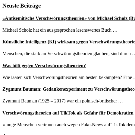
Magazin
Seitenspalte
Neuste Beiträge
als
rechtsextremistisch
«Antisemitische Verschwörungstheorien» von Michael Scholz (B
eingestuft
Michael Scholz hat ein ausgesprochen lesenswertes Buch …
Künstliche Intelligenz (KI) wirksam gegen Verschwörungstheori
Menschen, die stark an Verschwörungstheorien glauben, sind durch 
Was hilft gegen Verschwörungstheorien?
Wie lassen sich Verschwörungstheorien am besten bekämpfen? Eine
Zygmunt Bauman: Gedankenexperiment zu Verschwörungstheo
Zygmunt Bauman (1925 – 2017) war ein polnisch-britischer …
Verschwörungstheorien auf TikTok als Gefahr für Demokratien
«Junge Menschen vertrauen auch wegen Fake-News auf TikTok de