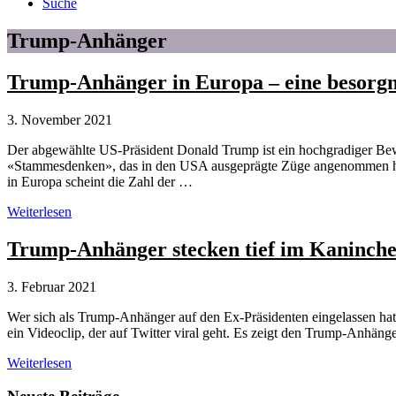
Suche
Trump-Anhänger
Trump-Anhänger in Europa – eine besorgn
3. November 2021
Der abgewählte US-Präsident Donald Trump ist ein hochgradiger Bewi
«Stammesdenken», das in den USA ausgeprägte Züge angenommen ha
in Europa scheint die Zahl der …
Trump-
Weiterlesen
Anhänger
in
Trump-Anhänger stecken tief im Kaninch
Europa
–
3. Februar 2021
eine
besorgniserregende
Wer sich als Trump-Anhänger auf den Ex-Präsidenten eingelassen ha
Entwicklung
ein Videoclip, der auf Twitter viral geht. Es zeigt den Trump-Anhä
Trump-
Weiterlesen
Anhänger
stecken