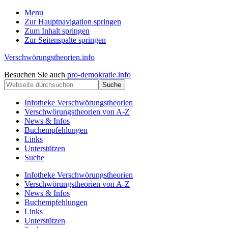
Menu
Zur Hauptnavigation springen
Zum Inhalt springen
Zur Seitenspalte springen
Verschwörungstheorien.info
Beiträge
Kopfzeile
Besuchen Sie auch
pro-demokratie.info
zu
Webseite
rechts
Merkmalen,
durchsuchen
Funktionen
Infotheke Verschwörungstheorien
und
Verschwörungstheorien von A-Z
Risiken
News & Infos
konspirationistischen
Buchempfehlungen
Denkens
Links
Unterstützen
Suche
Infotheke Verschwörungstheorien
Verschwörungstheorien von A-Z
News & Infos
Buchempfehlungen
Links
Unterstützen