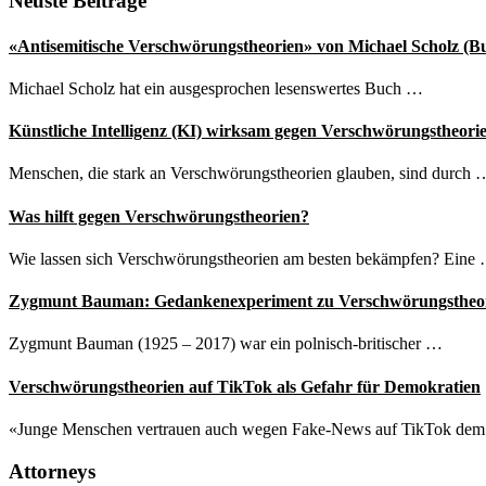
Seitenspalte
Neuste Beiträge
tief
im
«Antisemitische Verschwörungstheorien» von Michael Scholz (B
Kaninchenbau
der
Michael Scholz hat ein ausgesprochen lesenswertes Buch …
Verschwörungstheorien
Künstliche Intelligenz (KI) wirksam gegen Verschwörungstheori
Menschen, die stark an Verschwörungstheorien glauben, sind durch 
Was hilft gegen Verschwörungstheorien?
Wie lassen sich Verschwörungstheorien am besten bekämpfen? Eine
Zygmunt Bauman: Gedankenexperiment zu Verschwörungstheo
Zygmunt Bauman (1925 – 2017) war ein polnisch-britischer …
Verschwörungstheorien auf TikTok als Gefahr für Demokratien
«Junge Menschen vertrauen auch wegen Fake-News auf TikTok de
Attorneys