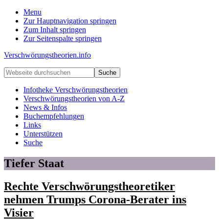
Menu
Zur Hauptnavigation springen
Zum Inhalt springen
Zur Seitenspalte springen
Verschwörungstheorien.info
Beiträge
Webseite
zu
durchsuchen
Merkmalen,
Infotheke Verschwörungstheorien
Funktionen
Verschwörungstheorien von A-Z
und
News & Infos
Risiken
Buchempfehlungen
konspirationistischen
Links
Denkens
Unterstützen
Suche
Tiefer Staat
Rechte Verschwörungstheoretiker
nehmen Trumps Corona-Berater ins
Visier