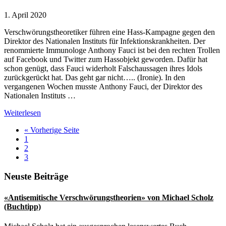
1. April 2020
Verschwörungstheoretiker führen eine Hass-Kampagne gegen den
Direktor des Nationalen Instituts für Infektionskrankheiten. Der
renommierte Immunologe Anthony Fauci ist bei den rechten Trollen
auf Facebook und Twitter zum Hassobjekt geworden. Dafür hat
schon genügt, dass Fauci widerholt Falschaussagen ihres Idols
zurückgerückt hat. Das geht gar nicht….. (Ironie). In den
vergangenen Wochen musste Anthony Fauci, der Direktor des
Nationalen Instituts …
Rechte
Weiterlesen
Verschwörungstheoretiker
aufrufen
« Vorherige Seite
nehmen
Seite
1
Trumps
Seite
2
Corona-
Seite
3
Berater
ins
Seitenspalte
Neuste Beiträge
Visier
«Antisemitische Verschwörungstheorien» von Michael Scholz
(Buchtipp)