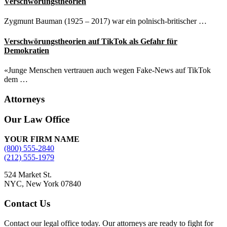
Verschwörungstheorien
Zygmunt Bauman (1925 – 2017) war ein polnisch-britischer …
Verschwörungstheorien auf TikTok als Gefahr für
Demokratien
«Junge Menschen vertrauen auch wegen Fake-News auf TikTok
dem …
Attorneys
Site
Our Law Office
Footer
YOUR FIRM NAME
(800) 555-2840
(212) 555-1979
524 Market St.
NYC, New York 07840
Contact Us
Contact our legal office today. Our attorneys are ready to fight for