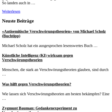
So landen auch in …
Rai
Weiterlesen
Südtirol
berichtet
Seitenspalte
Neuste Beiträge
über
Drohungen
«Antisemitische Verschwörungstheorien» von Michael Scholz
wegen
(Buchtipp)
Corona-
Berichterstattung
Michael Scholz hat ein ausgesprochen lesenswertes Buch …
Künstliche Intelligenz (KI) wirksam gegen
Verschwörungstheorien
Menschen, die stark an Verschwörungstheorien glauben, sind durch
…
Was hilft gegen Verschwörungstheorien?
Wie lassen sich Verschwörungstheorien am besten bekämpfen? Eine
…
Zygmunt Bauman: Gedankenexperiment zu