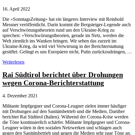
16. April 2022
Die «SonntagsZeitung» hat ein längeres Interview mit Reinhold
Messner veröffentlicht. Darin kommt die Bergsteiger-Legende auch
auf Verschwörungstheorien rund um den Ukraine-Krieg zu
sprechen: «Verschwörungstheorien, gerade im Netz, werden die
Welt ziemlich ins Wanken bringen. Wir sehen das zurzeit im
Ukraine-Krieg, da wird viel Verwirrung in der Berichterstattung
gestiftet. Gelingt es uns Europäern nicht, Putin zurückzudrängen, …
Reinhold
Weiterlesen
Messner:
Verschwörungstheorien
Rai Südtirol berichtet über Drohungen
werden
wegen Corona-Berichterstattung
die
Welt
ins
4. Dezember 2021
Wanken
bringen
Militante Impfgegner und Corona-Leugner zielen immer häufiger
mit Drohungen auf den Sanitätsbetrieb und die Medien. Darüber
berichtet Rai Südtirol (Italien). Während der Corona-Krise werden
die Töne kontinuierlich schärfer. Militante Impfgegner und Corona-
Leugner wüten in den sozialen Netzwerken und schlagen auch
gegen den Sanitätsbetrieb und gegen die Medien sehr raue Töne an.