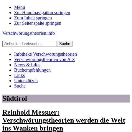
Menu
Zur Hauptnavigation springen
Zum Inhalt springen
Zur Seitenspalte springen
Verschwörungstheorien.info
Beiträge
Webseite
zu
durchsuchen
Merkmalen,
Infotheke Verschwörungstheorien
Funktionen
Verschwörungstheorien von A-Z
und
News & Infos
Risiken
Buchempfehlungen
konspirationistischen
Links
Denkens
Unterstützen
Suche
Südtirol
Reinhold Messner:
Verschwörungstheorien werden die Welt
ins Wanken bringen