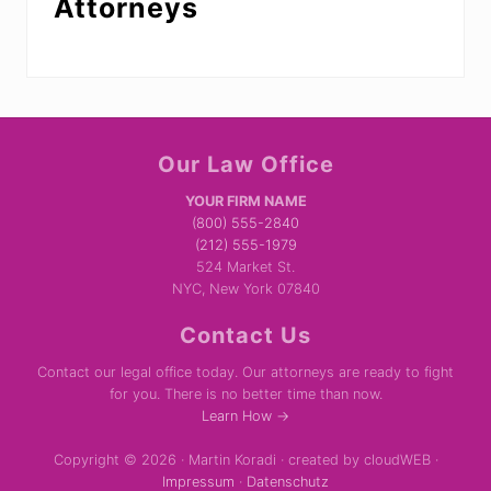
Attorneys
Site
Our Law Office
Footer
YOUR FIRM NAME
(800) 555-2840
(212) 555-1979
524 Market St.
NYC, New York 07840
Contact Us
Contact our legal office today. Our attorneys are ready to fight
for you. There is no better time than now.
Learn How →
Copyright © 2026 · Martin Koradi · created by cloudWEB ·
Impressum
·
Datenschutz