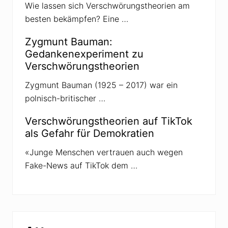
«
Wie lassen sich Verschwörungstheorien am
M
besten bekämpfen? Eine …
a
j
d
Zygmunt Bauman:
a
n
Gedankenexperiment zu
-
Verschwörungstheorien
P
u
t
Zygmunt Bauman (1925 – 2017) war ein
s
polnisch-britischer …
c
h
»
Verschwörungstheorien auf TikTok
i
als Gefahr für Demokratien
n
d
e
«Junge Menschen vertrauen auch wegen
r
Fake-News auf TikTok dem …
U
k
r
a
i
n
e