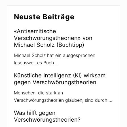
s
h
e
Seitenspalte
e
r
P
Neuste Beiträge
u
r
n
o
d
p
d
«Antisemitische
a
i
g
Verschwörungstheorien» von
e
a
K
Michael Scholz (Buchtipp)
n
r
d
e
a
Michael Scholz hat ein ausgesprochen
m
-
l
lesenswertes Buch …
S
-
t
P
r
r
Künstliche Intelligenz (KI) wirksam
a
o
t
gegen Verschwörungstheorien
p
e
a
g
g
Menschen, die stark an
i
a
e
Verschwörungstheorien glauben, sind durch …
n
n
d
a
Was hilft gegen
v
Verschwörungstheorien?
o
m