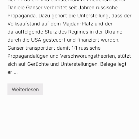
l
r
Daniele Ganser verbreitet seit Jahren russische
i
i
c
k
Propaganda. Dazu gehört die Unterstellung, dass der
h
e
Volksaufstand auf dem Majdan-Platz und der
e
r
V
K
darauffolgende Sturz des Regimes in der Ukraine
e
a
r
r
durch die USA gesteuert und finanziert wurden.
f
l
Ganser transportiert damit 1:1 russische
ü
S
h
c
Propagandalügen und Verschwörungstheorien, stützt
r
h
u
sich auf Gerüchte und Unterstellungen. Belege legt
l
n
ö
er …
g
g
e
l
ü
Weiterlesen
D
b
a
e
n
r
i
r
e
u
l
s
e
s
G
i
a
s
n
c