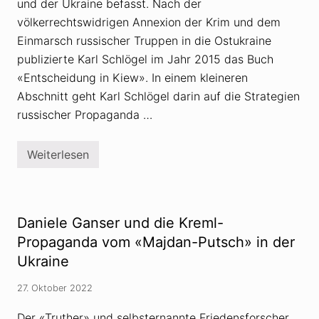
und der Ukraine befasst. Nach der
E
x
völkerrechtswidrigen Annexion der Krim und dem
p
Einmarsch russischer Truppen in die Ostukraine
e
r
publizierte Karl Schlögel im Jahr 2015 das Buch
t
«Entscheidung in Kiew». In einem kleineren
e
f
Abschnitt geht Karl Schlögel darin auf die Strategien
ü
r
russischer Propaganda …
p
s
e
Weiterlesen
u
O
d
s
o
t
w
e
i
u
s
r
Daniele Ganser und die Kreml-
s
o
e
p
Propaganda vom «Majdan-Putsch» in der
n
a
Ukraine
s
-
c
H
h
i
27. Oktober 2022
a
s
f
t
t
Der «Truther» und selbsternannte Friedensforscher
o