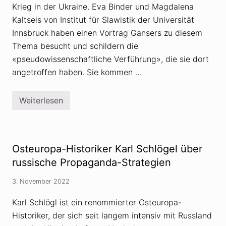
Krieg in der Ukraine. Eva Binder und Magdalena
Kaltseis von Institut für Slawistik der Universität
Innsbruck haben einen Vortrag Gansers zu diesem
Thema besucht und schildern die
«pseudowissenschaftliche Verführung», die sie dort
angetroffen haben. Sie kommen …
Weiterlesen
D
a
n
i
e
l
Osteuropa-Historiker Karl Schlögel über
e
G
russische Propaganda-Strategien
a
n
3. November 2022
s
e
r
Karl Schlögl ist ein renommierter Osteuropa-
a
Historiker, der sich seit langem intensiv mit Russland
l
s