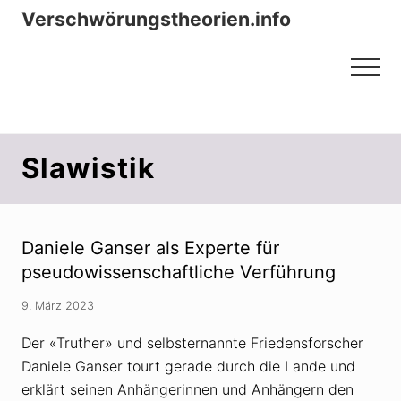
Menu
Zum
Zur
Verschwörungstheorien.info
Inhalt
Seitenspalte
Beiträge zu Merkmalen, Funktionen
springen
springen
Menu
und Risiken konspirationistischen
Denkens
Slawistik
Daniele Ganser als Experte für
pseudowissenschaftliche Verführung
9. März 2023
Der «Truther» und selbsternannte Friedensforscher
Daniele Ganser tourt gerade durch die Lande und
erklärt seinen Anhängerinnen und Anhängern den