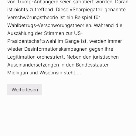
von Trump-Anhängern seien sabotiert worden. Daran
o
r
ist nichts zutreffend. Diese «Sharpiegate» genannte
i
Verschwörungstheorie ist ein Beispiel für
e
n
Wahlbetrugs-Verschwörungstheorien. Während die
z
Auszählung der Stimmen zur US-
u
r
Präsidentschaftswahl im Gange ist, werden immer
U
S
wieder Desinformationskampagnen gegen ihre
-
Legitimation orchestriert. Neben den juristischen
P
r
Auseinandersetzungen in den Bundesstaaten
ä
s
Michigan und Wisconsin steht …
i
d
e
Weiterlesen
n
T
t
r
s
u
c
m
h
p
a
-
f
L
t
a
s
g
w
e