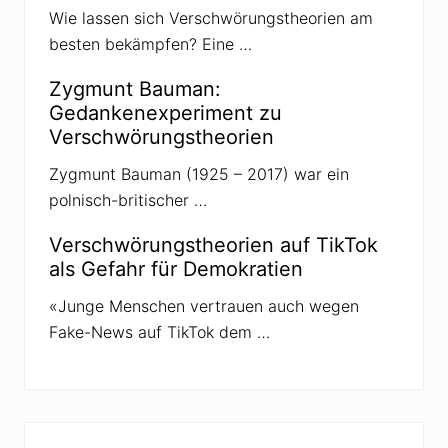
h
Wie lassen sich Verschwörungstheorien am
w
besten bekämpfen? Eine …
ö
r
u
Zygmunt Bauman:
n
g
Gedankenexperiment zu
s
Verschwörungstheorien
t
h
e
Zygmunt Bauman (1925 – 2017) war ein
o
polnisch-britischer …
r
i
e
Verschwörungstheorien auf TikTok
als Gefahr für Demokratien
«Junge Menschen vertrauen auch wegen
Fake-News auf TikTok dem …