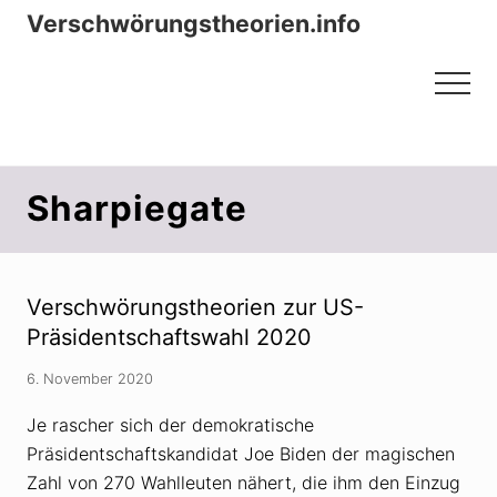
Menu
Zum
Zur
Verschwörungstheorien.info
Inhalt
Seitenspalte
Beiträge zu Merkmalen, Funktionen
springen
springen
Menu
und Risiken konspirationistischen
Denkens
Sharpiegate
Verschwörungstheorien zur US-
Präsidentschaftswahl 2020
6. November 2020
Je rascher sich der demokratische
Präsidentschaftskandidat Joe Biden der magischen
Zahl von 270 Wahlleuten nähert, die ihm den Einzug