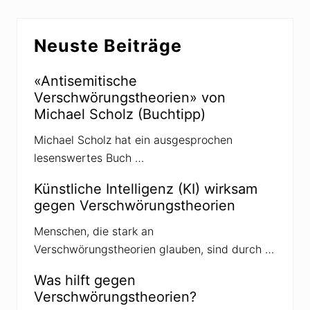
a
r
h
v
Seitenspalte
l
e
Neuste Beiträge
2
r
0
b
2
r
0
e
«Antisemitische
i
Verschwörungstheorien» von
t
e
Michael Scholz (Buchtipp)
t
S
Michael Scholz hat ein ausgesprochen
h
a
lesenswertes Buch …
r
p
i
Künstliche Intelligenz (KI) wirksam
e
gegen Verschwörungstheorien
g
a
t
Menschen, die stark an
e
Verschwörungstheorien glauben, sind durch …
-
V
e
Was hilft gegen
r
Verschwörungstheorien?
s
c