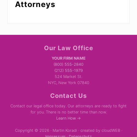
Attorneys
Site
Our Law Office
Footer
YOUR FIRM NAME
(800) 555-2840
(212) 555-1979
524 Market St.
NYC, New York 07840
Contact Us
Contact our legal office today. Our attorneys are ready to fight
for you. There is no better time than now.
Learn How →
Copyright © 2026 · Martin Koradi · created by cloudWEB ·
Impressum
·
Datenschutz