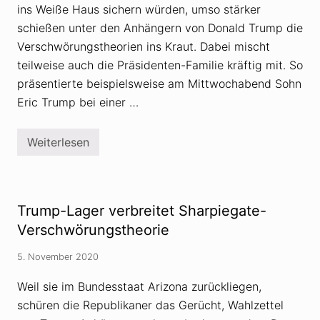
ins Weiße Haus sichern würden, umso stärker
schießen unter den Anhängern von Donald Trump die
Verschwörungstheorien ins Kraut. Dabei mischt
teilweise auch die Präsidenten-Familie kräftig mit. So
präsentierte beispielsweise am Mittwochabend Sohn
Eric Trump bei einer …
Weiterlesen
V
e
r
s
c
h
Trump-Lager verbreitet Sharpiegate-
w
ö
Verschwörungstheorie
r
u
5. November 2020
n
g
s
Weil sie im Bundesstaat Arizona zurückliegen,
t
schüren die Republikaner das Gerücht, Wahlzettel
h
e