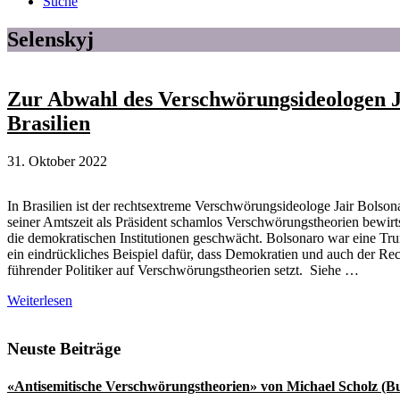
Suche
Selenskyj
Zur Abwahl des Verschwörungsideologen J
Brasilien
31. Oktober 2022
In Brasilien ist der rechtsextreme Verschwörungsideologe Jair Bolson
seiner Amtszeit als Präsident schamlos Verschwörungstheorien bewirts
die demokratischen Institutionen geschwächt. Bolsonaro war eine Trum
ein eindrückliches Beispiel dafür, dass Demokratien und auch der Rec
führender Politiker auf Verschwörungstheorien setzt. Siehe …
Zur
Weiterlesen
Abwahl
des
Seitenspalte
Neuste Beiträge
Verschwörungsideologen
Jair
Bolsonaro
«Antisemitische Verschwörungstheorien» von Michael Scholz (B
in