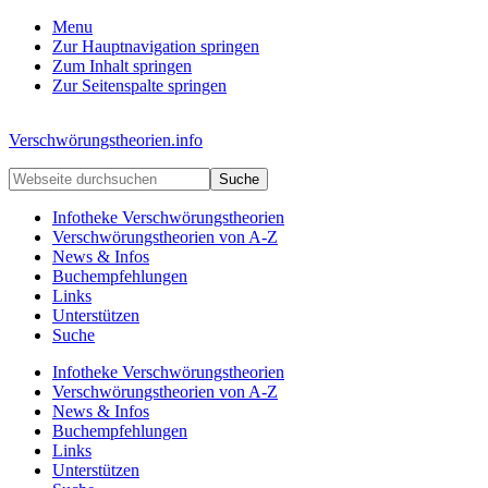
Menu
Zur Hauptnavigation springen
Zum Inhalt springen
Zur Seitenspalte springen
Kopfzeile
Verschwörungstheorien.info
rechts
Beiträge
Webseite
zu
durchsuchen
Merkmalen,
Infotheke Verschwörungstheorien
Funktionen
Verschwörungstheorien von A-Z
und
News & Infos
Risiken
Buchempfehlungen
konspirationistischen
Links
Denkens
Unterstützen
Suche
Infotheke Verschwörungstheorien
Verschwörungstheorien von A-Z
News & Infos
Buchempfehlungen
Links
Unterstützen