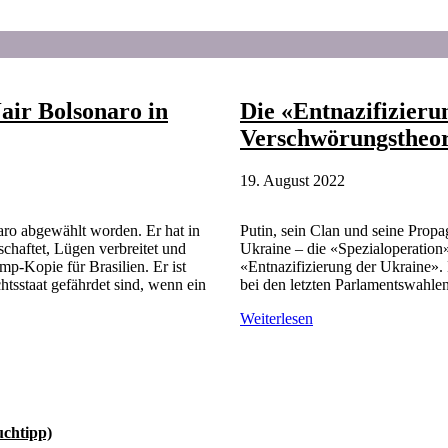
air Bolsonaro in
Die «Entnazifizieru
Verschwörungstheor
19. August 2022
aro abgewählt worden. Er hat in
Putin, sein Clan und seine Pro
chaftet, Lügen verbreitet und
Ukraine – die «Spezialoperation
p-Kopie für Brasilien. Er ist
«Entnazifizierung der Ukraine».
htsstaat gefährdet sind, wenn ein
bei den letzten Parlamentswahle
Die
Weiterlesen
«Entnazifizierung
der
Ukraine»
als
russische
Verschwörungstheorie
uchtipp)