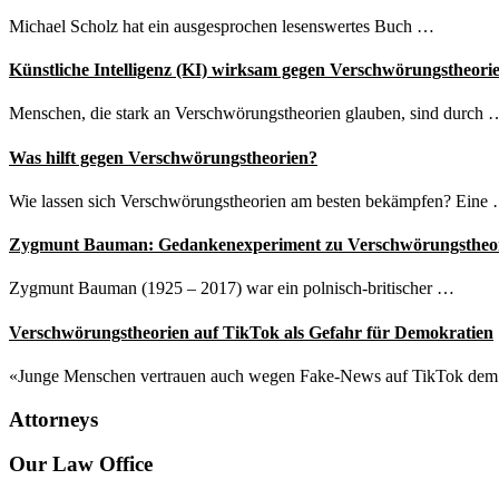
Brasilien
Michael Scholz hat ein ausgesprochen lesenswertes Buch …
Künstliche Intelligenz (KI) wirksam gegen Verschwörungstheori
Menschen, die stark an Verschwörungstheorien glauben, sind durch 
Was hilft gegen Verschwörungstheorien?
Wie lassen sich Verschwörungstheorien am besten bekämpfen? Eine
Zygmunt Bauman: Gedankenexperiment zu Verschwörungstheo
Zygmunt Bauman (1925 – 2017) war ein polnisch-britischer …
Verschwörungstheorien auf TikTok als Gefahr für Demokratien
«Junge Menschen vertrauen auch wegen Fake-News auf TikTok de
Attorneys
Site
Our Law Office
Footer