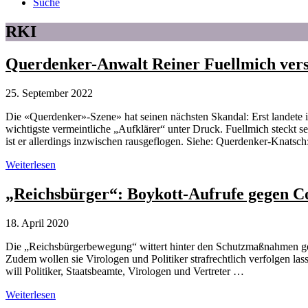
Suche
RKI
Querdenker-Anwalt Reiner Fuellmich versi
25. September 2022
Die «Querdenker»-Szene» hat seinen nächsten Skandal: Erst landete
wichtigste vermeintliche „Aufklärer“ unter Druck. Fuellmich steckt 
ist er allerdings inzwischen rausgeflogen. Siehe: Querdenker-Knatsc
Querdenker-
Weiterlesen
Anwalt
Reiner
„Reichsbürger“: Boykott-Aufrufe gegen
Fuellmich
versinkt
18. April 2020
in
selbstgestrickten
Die „Reichsbürgerbewegung“ wittert hinter den Schutzmaßnahmen g
Skandalen
Zudem wollen sie Virologen und Politiker strafrechtlich verfolgen l
will Politiker, Staatsbeamte, Virologen und Vertreter …
„Reichsbürger“:
Weiterlesen
Boykott-