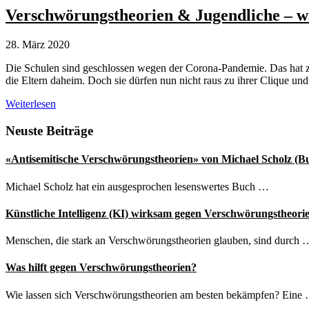
Aufrufe
Verschwörungstheorien & Jugendliche – w
gegen
Corona-
28. März 2020
Maßnahmen
Die Schulen sind geschlossen wegen der Corona-Pandemie. Das hat zur
die Eltern daheim. Doch sie dürfen nun nicht raus zu ihrer Clique und
Verschwörungstheorien
Weiterlesen
&
Jugendliche
Seitenspalte
Neuste Beiträge
–
was
«Antisemitische Verschwörungstheorien» von Michael Scholz (B
Lehrpersonen
und
Michael Scholz hat ein ausgesprochen lesenswertes Buch …
Eltern
tun
Künstliche Intelligenz (KI) wirksam gegen Verschwörungstheori
können
Menschen, die stark an Verschwörungstheorien glauben, sind durch 
Was hilft gegen Verschwörungstheorien?
Wie lassen sich Verschwörungstheorien am besten bekämpfen? Eine