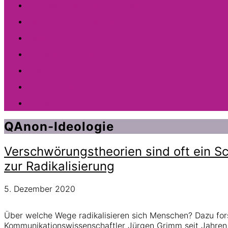
Infotheke Verschwörungstheorien
Verschwörungstheorien von A-Z
News & Infos
Buchempfehlungen
Links
Unterstützen
Suche
QAnon-Ideologie
Verschwörungstheorien sind oft ein S
zur Radikalisierung
5. Dezember 2020
Über welche Wege radikalisieren sich Menschen? Dazu for
Kommunikationswissenschaftler Jürgen Grimm seit Jahren.