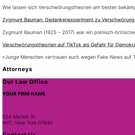
Wie lassen sich Verschwörungstheorien am besten bekäm
Zygmunt Bauman: Gedankenexperiment zu Verschwörungs
Zygmunt Bauman (1925 – 2017) war ein polnisch-britische
Verschwörungstheorien auf TikTok als Gefahr für Demokra
«Junge Menschen vertrauen auch wegen Fake-News auf 
Attorneys
Site
Our Law Office
Footer
YOUR FIRM NAME
(800) 555-2840
(212) 555-1979
524 Market St.
NYC, New York 07840
Contact Us