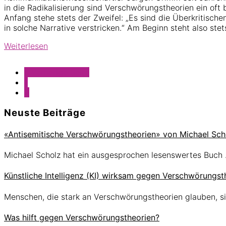
in die Radikalisierung sind Verschwörungstheorien ein oft 
Anfang stehe stets der Zweifel: „Es sind die Überkritischen,
in solche Narrative verstricken.“ Am Beginn steht also stet
Verschwörungstheorien
Weiterlesen
sind
oft
aufrufen
« Vorherige Seite
ein
Seite
1
Schritt
Seite
2
auf
dem
Seitenspalte
Neuste Beiträge
Weg
zur
«Antisemitische Verschwörungstheorien» von Michael Sch
Radikalisierung
Michael Scholz hat ein ausgesprochen lesenswertes Buch
Künstliche Intelligenz (KI) wirksam gegen Verschwörungst
Menschen, die stark an Verschwörungstheorien glauben, s
Was hilft gegen Verschwörungstheorien?