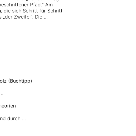
beschrittener Pfad.“ Am
 die sich Schritt für Schritt
s „der Zweifel“. Die …
olz (Buchtipp)
 …
heorien
ind durch …