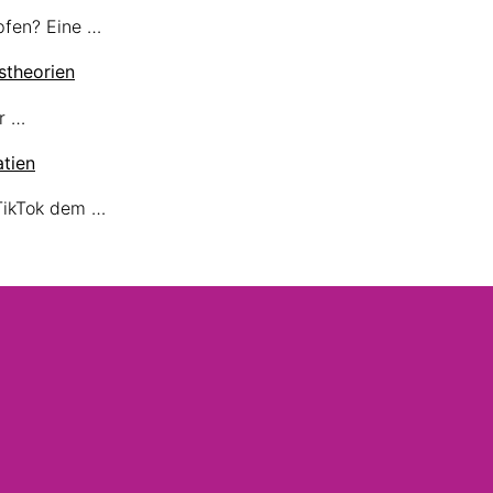
pfen? Eine …
theorien
r …
tien
TikTok dem …