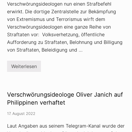
Verschwörungsideologen nun einen Strafbefehl
erwirkt. Die dortige Zentralstelle zur Bekämpfung
von Extremismus und Terrorismus wirft dem
Verschwörungsideologen eine ganze Reihe von
Straftaten vor: Volksverhetzung, öffentliche
Aufforderung zu Straftaten, Belohnung und Billigung
von Straftaten, Beleidigung und …
Weiterlesen
V
e
r
s
c
h
Verschwörungsideologe Oliver Janich auf
w
ö
Philippinen verhaftet
r
u
17. August 2022
n
g
s
Laut Angaben aus seinem Telegram-Kanal wurde der
i