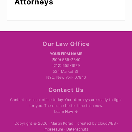
Attorneys
Site
Our Law Office
Footer
YOUR FIRM NAME
(800) 555-2840
(212) 555-1979
524 Market St.
NYC, New York 07840
Contact Us
Contact our legal office today. Our attorneys are ready to fight
for you. There is no better time than now.
Learn How →
Copyright © 2026 · Martin Koradi · created by cloudWEB ·
Impressum
·
Datenschutz