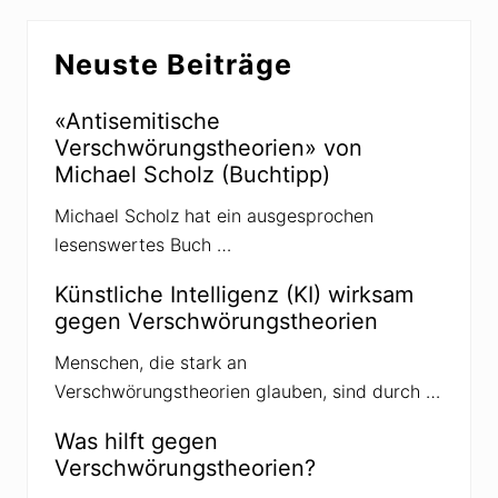
w
p
ö
p
Seitenspalte
r
i
Neuste Beiträge
u
n
n
e
g
n
s
v
«Antisemitische
i
e
Verschwörungstheorien» von
d
r
e
h
Michael Scholz (Buchtipp)
o
a
l
f
Michael Scholz hat ein ausgesprochen
o
t
g
e
lesenswertes Buch …
i
t
e
n
Künstliche Intelligenz (KI) wirksam
,
gegen Verschwörungstheorien
G
e
w
Menschen, die stark an
a
Verschwörungstheorien glauben, sind durch …
l
t
u
Was hilft gegen
n
Verschwörungstheorien?
d
C