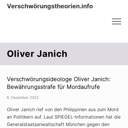
Menu
Zum
Zur
Verschwörungstheorien.info
Inhalt
Seitenspalte
Beiträge zu Merkmalen, Funktionen
springen
springen
Menu
und Risiken konspirationistischen
Denkens
Oliver Janich
Verschwörungsideologe Oliver Janich:
Bewährungsstrafe für Mordaufrufe
6. Dezember 2022
Oliver Janich rief von den Philippinen aus zum Mord
an Politikern auf. Laut SPIEGEL-Informationen hat die
Generalstaatsanwaltschaft München gegen den