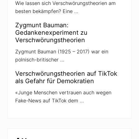
o
Wie lassen sich Verschwörungstheorien am
r
besten bekämpfen? Eine …
o
n
a
Zygmunt Bauman:
-
P
Gedankenexperiment zu
r
Verschwörungstheorien
o
t
e
Zygmunt Bauman (1925 – 2017) war ein
s
polnisch-britischer …
t
e
Verschwörungstheorien auf TikTok
als Gefahr für Demokratien
«Junge Menschen vertrauen auch wegen
Fake-News auf TikTok dem …