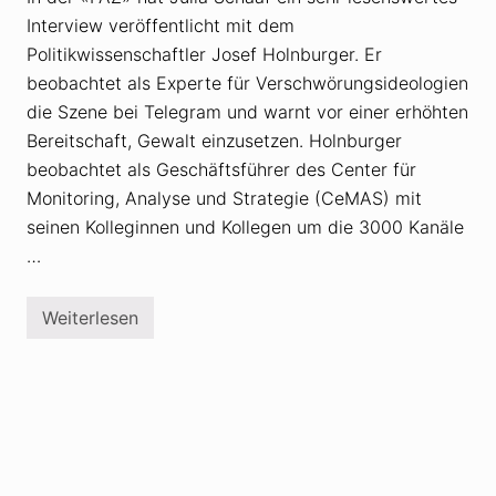
g
i
Interview veröffentlicht mit dem
s
d
s
e
Politikwissenschaftler Josef Holnburger. Er
t
o
r
l
beobachtet als Experte für Verschwörungsideologien
a
o
die Szene bei Telegram und warnt vor einer erhöhten
f
g
e
e
Bereitschaft, Gewalt einzusetzen. Holnburger
f
O
ü
beobachtet als Geschäftsführer des Center für
l
r
i
Monitoring, Analyse und Strategie (CeMAS) mit
M
v
o
e
seinen Kolleginnen und Kollegen um die 3000 Kanäle
r
r
…
d
J
a
a
u
n
f
i
Weiterlesen
Ü
r
c
b
u
h
e
f
a
r
e
u
V
f
e
P
r
h
s
i
c
l
h
i