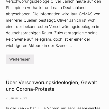
Verschwörungsideologe Oliver Janich heute auf den
d
e
Philippinen verhaftet und nach Deutschland
o
l
abgeschoben. Die Information wird laut CeMAS von
o
mehrerer Quellen bestätigt. Oliver Janich ist wohl
g
e
einer der bekanntesten Verschwörungsideologen im
O
deutschsprachigen Raum. Zuletzt stagnierte seine
l
i
Reichweite auf Telegram, doch ist er einer der
v
e
wichtigeren Akteure in der Szene: …
r
J
a
Weiterlesen
n
V
i
e
c
r
h
s
:
c
B
h
Über Verschwörungsideologien, Gewalt
e
w
w
ö
und Corona-Proteste
ä
r
h
u
7. Januar 2022
r
n
u
g
n
s
In der «FAZ» hat Julia Schaaf ein sehr lesenswertes