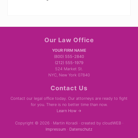
Site
Our Law Office
Footer
YOUR FIRM NAME
(800) 555-2840
(212) 555-1979
524 Market St.
NYC, New York 07840
Contact Us
Contact our legal office today. Our attorneys are ready to fight
for you. There is no better time than now.
Learn How →
Copyright © 2026 · Martin Koradi · created by cloudWEB ·
Impressum
·
Datenschutz