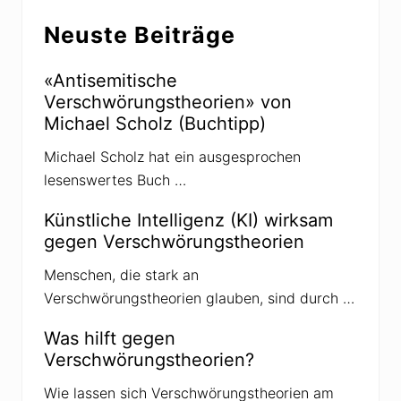
w
Seitenspalte
h
ö
e
Neuste Beiträge
r
o
u
r
n
i
g
e
«Antisemitische
s
n
Verschwörungstheorien» von
t
h
Michael Scholz (Buchtipp)
e
o
Michael Scholz hat ein ausgesprochen
r
i
lesenswertes Buch …
e
n
i
Künstliche Intelligenz (KI) wirksam
n
gegen Verschwörungstheorien
R
u
s
Menschen, die stark an
s
Verschwörungstheorien glauben, sind durch …
l
a
n
Was hilft gegen
d
Verschwörungstheorien?
Wie lassen sich Verschwörungstheorien am