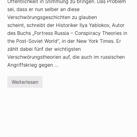
Öffentlichkeit in Stimmung zu bringen. Das Problem
t
a
sei, dass er nun selber an diese
l
i
Verschwörungsgeschichten zu glauben
s
scheint, schreibt der Historiker Ilya Yablokov, Autor
i
e
des Buchs „Fortress Russia – Conspiracy Theories in
r
the Post-Soviet World“, in der New York Times. Er
t
L
zählt dabei fünf der wichtigsten
G
B
Verschwörungstheorien auf, die auch im russischen
T
Angriffskrieg gegen …
-
V
e
r
Weiterlesen
L
s
G
c
B
h
T
w
-
ö
V
r
e
u
r
n
s
g
c
s
h
t