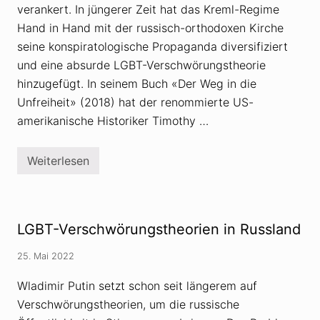
verankert. In jüngerer Zeit hat das Kreml-Regime
Hand in Hand mit der russisch-orthodoxen Kirche
seine konspiratologische Propaganda diversifiziert
und eine absurde LGBT-Verschwörungstheorie
hinzugefügt. In seinem Buch «Der Weg in die
Unfreiheit» (2018) hat der renommierte US-
amerikanische Historiker Timothy …
Weiterlesen
K
r
e
m
l
i
LGBT-Verschwörungstheorien in Russland
n
s
t
25. Mai 2022
r
u
Wladimir Putin setzt schon seit längerem auf
m
e
Verschwörungstheorien, um die russische
n