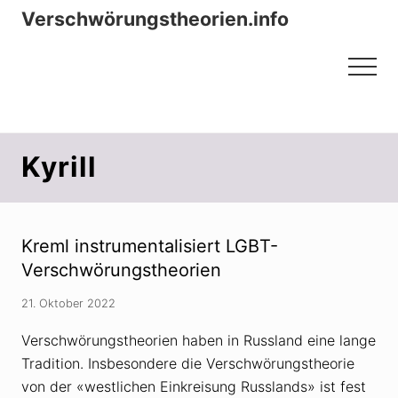
Menu
Zum
Zur
Verschwörungstheorien.info
Inhalt
Seitenspalte
Beiträge zu Merkmalen, Funktionen
springen
springen
Menu
und Risiken konspirationistischen
Denkens
Kyrill
Kreml instrumentalisiert LGBT-
Verschwörungstheorien
21. Oktober 2022
Verschwörungstheorien haben in Russland eine lange
Tradition. Insbesondere die Verschwörungstheorie
von der «westlichen Einkreisung Russlands» ist fest