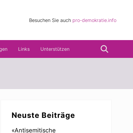
eile
Besuchen Sie auch
pro-demokratie.info
s
gen
Links
Unterstützen
Suche
Seitenspalte
Neuste Beiträge
«Antisemitische