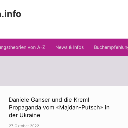
.info
Kopfz
 Risiken konspirationistischen Denkens
recht
ngstheorien von A-Z
News & Infos
Buchempfehlun
Daniele Ganser und die Kreml-
Propaganda vom «Majdan-Putsch» in
der Ukraine
27. Oktober 2022