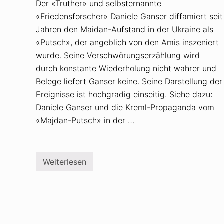
Der «Truther» und selbsternannte
«Friedensforscher» Daniele Ganser diffamiert seit
Jahren den Maidan-Aufstand in der Ukraine als
«Putsch», der angeblich von den Amis inszeniert
wurde. Seine Verschwörungserzählung wird
durch konstante Wiederholung nicht wahrer und
Belege liefert Ganser keine. Seine Darstellung der
Ereignisse ist hochgradig einseitig. Siehe dazu:
Daniele Ganser und die Kreml-Propaganda vom
«Majdan-Putsch» in der …
Weiterlesen
D
a
n
i
e
l
e
G