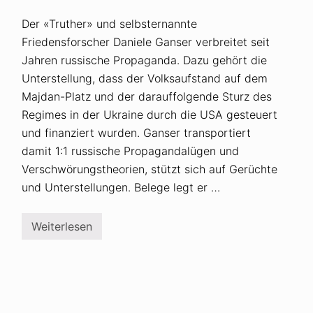
Der «Truther» und selbsternannte
Friedensforscher Daniele Ganser verbreitet seit
Jahren russische Propaganda. Dazu gehört die
Unterstellung, dass der Volksaufstand auf dem
Majdan-Platz und der darauffolgende Sturz des
Regimes in der Ukraine durch die USA gesteuert
und finanziert wurden. Ganser transportiert
damit 1:1 russische Propagandalügen und
Verschwörungstheorien, stützt sich auf Gerüchte
und Unterstellungen. Belege legt er …
Weiterlesen
D
a
n
i
e
l
e
G