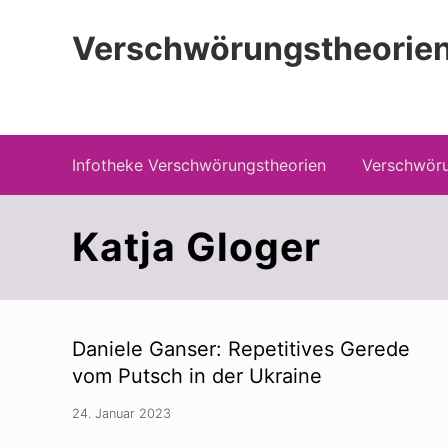
Zur
Zum
Zur
Hauptnavigation
Inhalt
Seitenspalte
Verschwörungstheorien
springen
springen
springen
Beiträge zu Merkmalen, Funktionen und
Infotheke Verschwörungstheorien
Verschwöru
Katja Gloger
Daniele Ganser: Repetitives Gerede
vom Putsch in der Ukraine
24. Januar 2023