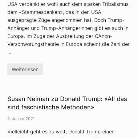
USA verdankt er wohl auch dem starken Tribalismus,
dem «Stammesdenken», das in den USA
ausgeprägte Züge angenommen hat. Doch Trump-
Anhänger und Trump-Anhängerinnen gibt es auch in
Europa. Im Zuge der Ausbreitung der QAnon-
Verschwörungstheorie in Europa scheint die Zahl der
…
Weiterlesen
T
r
u
m
p
-
Susan Neiman zu Donald Trump: «All das
A
n
sind faschistische Methoden»
h
ä
2. Januar 2021
n
g
e
Vielleicht geht es zu weit, Donald Trump einen
r