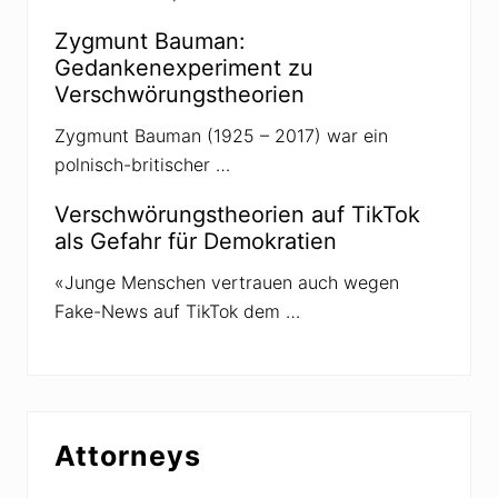
i
s
Zygmunt Bauman:
t
i
Gedankenexperiment zu
s
Verschwörungstheorien
c
h
e
Zygmunt Bauman (1925 – 2017) war ein
M
polnisch-britischer …
e
t
h
Verschwörungstheorien auf TikTok
o
als Gefahr für Demokratien
d
e
n
«Junge Menschen vertrauen auch wegen
»
Fake-News auf TikTok dem …
Attorneys