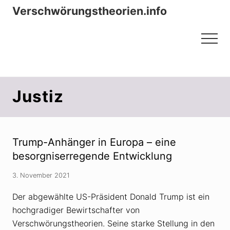
Menu
Zum
Zur
Verschwörungstheorien.info
Inhalt
Seitenspalte
Beiträge zu Merkmalen, Funktionen
springen
springen
Menu
und Risiken konspirationistischen
Denkens
Justiz
Trump-Anhänger in Europa – eine
besorgniserregende Entwicklung
3. November 2021
Der abgewählte US-Präsident Donald Trump ist ein
hochgradiger Bewirtschafter von
Verschwörungstheorien. Seine starke Stellung in den