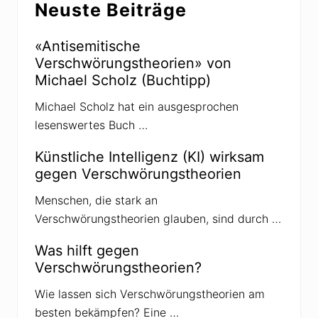
n
Neuste Beiträge
D
d
o
e
n
E
a
«Antisemitische
n
l
Verschwörungstheorien» von
t
d
w
T
Michael Scholz (Buchtipp)
i
r
c
u
Michael Scholz hat ein ausgesprochen
k
m
l
p
lesenswertes Buch …
u
:
n
«
g
A
Künstliche Intelligenz (KI) wirksam
l
gegen Verschwörungstheorien
l
d
a
Menschen, die stark an
s
Verschwörungstheorien glauben, sind durch …
s
i
n
Was hilft gegen
d
Verschwörungstheorien?
f
a
s
Wie lassen sich Verschwörungstheorien am
c
besten bekämpfen? Eine …
h