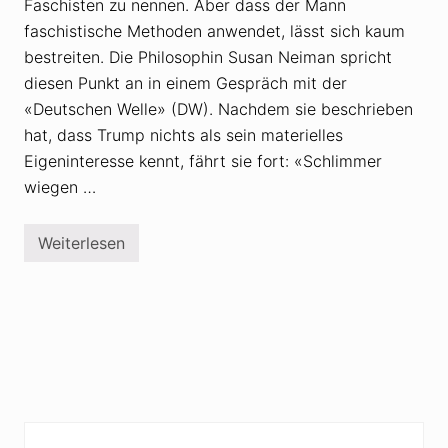
Faschisten zu nennen. Aber dass der Mann
i
n
faschistische Methoden anwendet, lässt sich kaum
E
u
bestreiten. Die Philosophin Susan Neiman spricht
r
diesen Punkt an in einem Gespräch mit der
o
p
«Deutschen Welle» (DW). Nachdem sie beschrieben
a
hat, dass Trump nichts als sein materielles
–
e
Eigeninteresse kennt, fährt sie fort: «Schlimmer
i
n
wiegen …
e
b
e
Weiterlesen
s
S
o
u
r
s
g
a
n
n
i
N
s
e
e
i
r
m
r
a
e
n
g
z
Seitenspalte
e
u