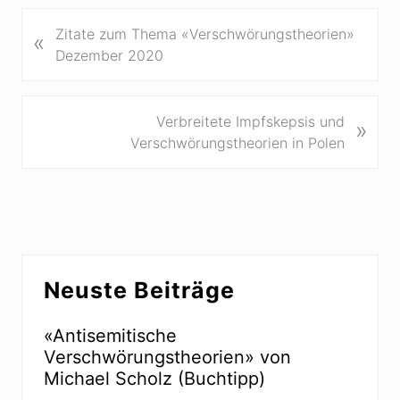
V
Zitate zum Thema «Verschwörungstheorien»
«
o
Dezember 2020
r
h
e
N
Verbreitete Impfskepsis und
»
r
ä
Verschwörungstheorien in Polen
i
c
g
h
e
s
r
t
B
e
Seitenspalte
e
r
Neuste Beiträge
i
B
t
e
r
«Antisemitische
i
a
Verschwörungstheorien» von
t
g
Michael Scholz (Buchtipp)
r
:
a