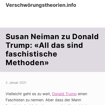
Menu
Zur
Zum
Zur
Verschwörungstheorien.info
Hauptnavigation
Inhalt
Seitenspalte
Beiträge zu Merkmalen, Funktionen und
springen
springen
springen
Risiken konspirationistischen Denkens
Susan Neiman zu Donald
Trump: «All das sind
faschistische
Methoden»
2. Januar 2021
Vielleicht geht es zu weit,
Donald Trump
einen
Faschisten zu nennen. Aber dass der Mann