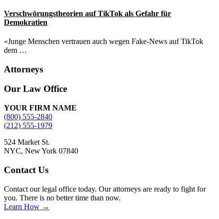
Verschwörungstheorien auf TikTok als Gefahr für
Demokratien
«Junge Menschen vertrauen auch wegen Fake-News auf TikTok
dem …
Attorneys
Site
Our Law Office
Footer
YOUR FIRM NAME
(800) 555-2840
(212) 555-1979
524 Market St.
NYC, New York 07840
Contact Us
Contact our legal office today. Our attorneys are ready to fight for
you. There is no better time than now.
Learn How →