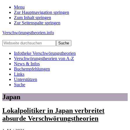
Menu
Zur Hauptnavigation springen
Zum Inhalt springen
Zur Seitenspalte springen
Verschwörungstheorien.info
Beiträge
Webseite
zu
durchsuchen
Merkmalen,
Infotheke Verschwörungstheorien
Funktionen
Verschwörungstheorien von A-Z
und
News & Infos
Risiken
Buchempfehlungen
konspirationistischen
Links
Denkens
Unterstützen
Suche
Japan
Lokalpolitiker in Japan verbreitet
absurde Verschwörungstheorien