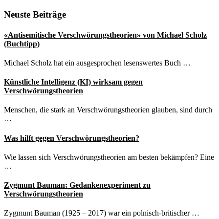
gewinnt
auch
Seitenspalte
Neuste Beiträge
Anhänger
in
«Antisemitische Verschwörungstheorien» von Michael Scholz
Japan
(Buchtipp)
Michael Scholz hat ein ausgesprochen lesenswertes Buch …
Künstliche Intelligenz (KI) wirksam gegen
Verschwörungstheorien
Menschen, die stark an Verschwörungstheorien glauben, sind durch
…
Was hilft gegen Verschwörungstheorien?
Wie lassen sich Verschwörungstheorien am besten bekämpfen? Eine
…
Zygmunt Bauman: Gedankenexperiment zu
Verschwörungstheorien
Zygmunt Bauman (1925 – 2017) war ein polnisch-britischer …