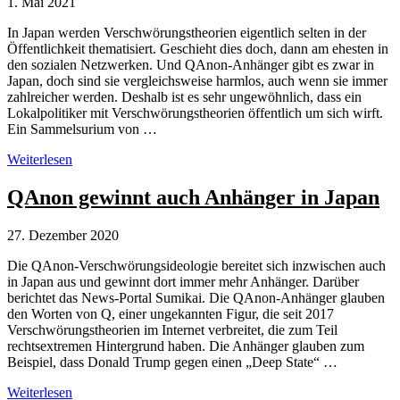
1. Mai 2021
In Japan werden Verschwörungstheorien eigentlich selten in der
Öffentlichkeit thematisiert. Geschieht dies doch, dann am ehesten in
den sozialen Netzwerken. Und QAnon-Anhänger gibt es zwar in
Japan, doch sind sie vergleichsweise harmlos, auch wenn sie immer
zahlreicher werden. Deshalb ist es sehr ungewöhnlich, dass ein
Lokalpolitiker mit Verschwörungstheorien öffentlich um sich wirft.
Ein Sammelsurium von …
Lokalpolitiker
Weiterlesen
in
Japan
QAnon gewinnt auch Anhänger in Japan
verbreitet
absurde
27. Dezember 2020
Verschwörungstheorien
Die QAnon-Verschwörungsideologie bereitet sich inzwischen auch
in Japan aus und gewinnt dort immer mehr Anhänger. Darüber
berichtet das News-Portal Sumikai. Die QAnon-Anhänger glauben
den Worten von Q, einer ungekannten Figur, die seit 2017
Verschwörungstheorien im Internet verbreitet, die zum Teil
rechtsextremen Hintergrund haben. Die Anhänger glauben zum
Beispiel, dass Donald Trump gegen einen „Deep State“ …
QAnon
Weiterlesen