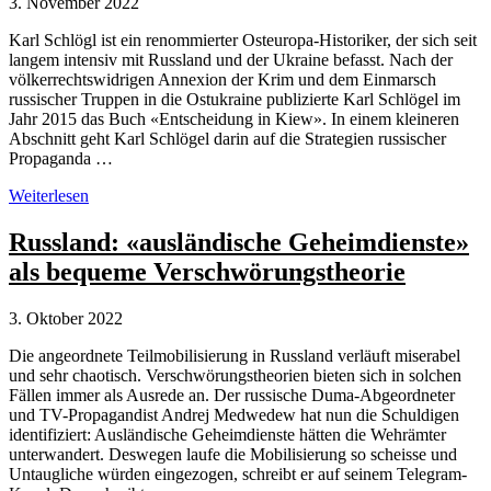
3. November 2022
Karl Schlögl ist ein renommierter Osteuropa-Historiker, der sich seit
langem intensiv mit Russland und der Ukraine befasst. Nach der
völkerrechtswidrigen Annexion der Krim und dem Einmarsch
russischer Truppen in die Ostukraine publizierte Karl Schlögel im
Jahr 2015 das Buch «Entscheidung in Kiew». In einem kleineren
Abschnitt geht Karl Schlögel darin auf die Strategien russischer
Propaganda …
Osteuropa-
Weiterlesen
Historiker
Karl
Russland: «ausländische Geheimdienste»
Schlögel
als bequeme Verschwörungstheorie
über
russische
Propaganda-
3. Oktober 2022
Strategien
Die angeordnete Teilmobilisierung in Russland verläuft miserabel
und sehr chaotisch. Verschwörungstheorien bieten sich in solchen
Fällen immer als Ausrede an. Der russische Duma-Abgeordneter
und TV-Propagandist Andrej Medwedew hat nun die Schuldigen
identifiziert: Ausländische Geheimdienste hätten die Wehrämter
unterwandert. Deswegen laufe die Mobilisierung so scheisse und
Untaugliche würden eingezogen, schreibt er auf seinem Telegram-