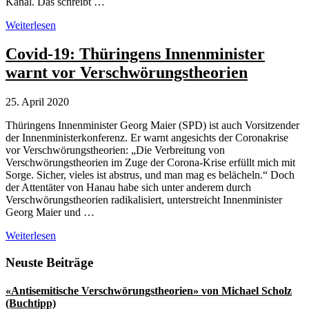
Kanal. Das schreibt …
Russland:
Weiterlesen
«ausländische
Geheimdienste»
Covid-19: Thüringens Innenminister
als
warnt vor Verschwörungstheorien
bequeme
Verschwörungstheorie
25. April 2020
Thüringens Innenminister Georg Maier (SPD) ist auch Vorsitzender
der Innenministerkonferenz. Er warnt angesichts der Coronakrise
vor Verschwörungstheorien: „Die Verbreitung von
Verschwörungstheorien im Zuge der Corona-Krise erfüllt mich mit
Sorge. Sicher, vieles ist abstrus, und man mag es belächeln.“ Doch
der Attentäter von Hanau habe sich unter anderem durch
Verschwörungstheorien radikalisiert, unterstreicht Innenminister
Georg Maier und …
Covid-
Weiterlesen
19:
Thüringens
Seitenspalte
Neuste Beiträge
Innenminister
warnt
«Antisemitische Verschwörungstheorien» von Michael Scholz
vor
(Buchtipp)