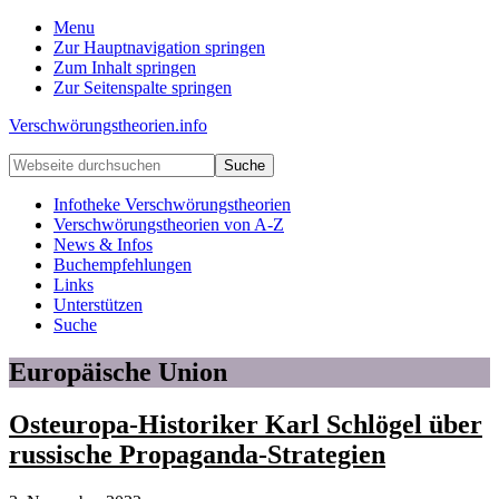
Menu
Zur Hauptnavigation springen
Zum Inhalt springen
Zur Seitenspalte springen
Verschwörungstheorien.info
Beiträge
Webseite
zu
durchsuchen
Merkmalen,
Infotheke Verschwörungstheorien
Funktionen
Verschwörungstheorien von A-Z
und
News & Infos
Risiken
Buchempfehlungen
konspirationistischen
Links
Denkens
Unterstützen
Suche
Europäische Union
Osteuropa-Historiker Karl Schlögel über
russische Propaganda-Strategien