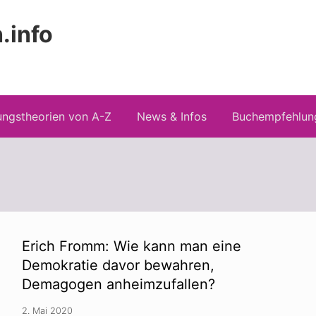
.info
Kopfz
 Risiken konspirationistischen Denkens
recht
ngstheorien von A-Z
News & Infos
Buchempfehlun
Erich Fromm: Wie kann man eine
Demokratie davor bewahren,
Demagogen anheimzufallen?
2. Mai 2020