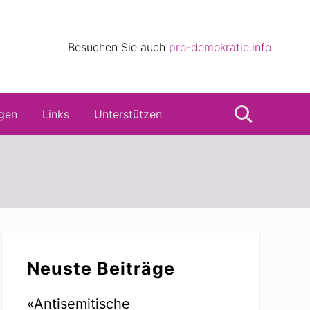
eile
Besuchen Sie auch
pro-demokratie.info
s
gen
Links
Unterstützen
Suche
Seitenspalte
Neuste Beiträge
«Antisemitische