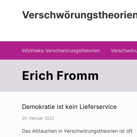
Zur
Zum
Zur
Hauptnavigation
Inhalt
Seitenspalte
Verschwörungstheorien
springen
springen
springen
Beiträge zu Merkmalen, Funktionen und
Infotheke Verschwörungstheorien
Verschwöru
Erich Fromm
Demokratie ist kein Lieferservice
20. Februar 2022
Das Abtauchen in Verschwörungstheorien ist oft