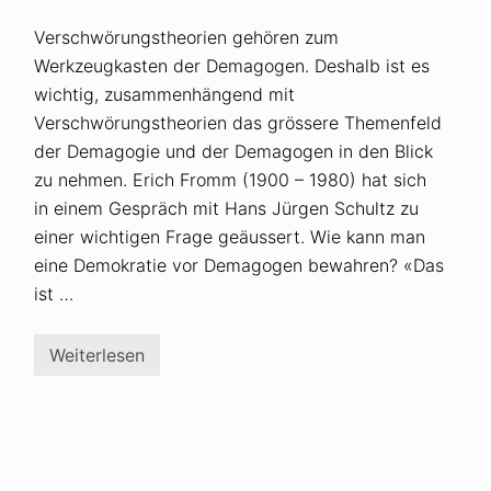
Verschwörungstheorien gehören zum
Werkzeugkasten der Demagogen. Deshalb ist es
wichtig, zusammenhängend mit
Verschwörungstheorien das grössere Themenfeld
der Demagogie und der Demagogen in den Blick
zu nehmen. Erich Fromm (1900 – 1980) hat sich
in einem Gespräch mit Hans Jürgen Schultz zu
einer wichtigen Frage geäussert. Wie kann man
eine Demokratie vor Demagogen bewahren? «Das
ist …
Weiterlesen
E
r
i
c
h
F
r
o