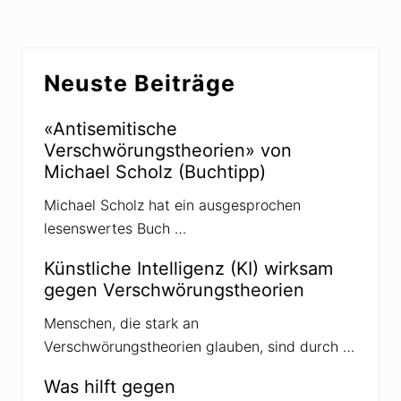
e
t
n
e
s
r
»
s
Seitenspalte
v
u
o
Neuste Beiträge
c
n
h
U
t
m
P
«Antisemitische
b
e
Verschwörungstheorien» von
e
r
r
s
Michael Scholz (Buchtipp)
t
ö
o
n
Michael Scholz hat ein ausgesprochen
E
l
c
i
lesenswertes Buch …
o
c
h
k
Künstliche Intelligenz (KI) wirksam
e
gegen Verschwörungstheorien
i
t
s
Menschen, die stark an
m
Verschwörungstheorien glauben, sind durch …
e
r
k
Was hilft gegen
m