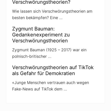
Verschwörungstheorien?
a
l
e
Wie lassen sich Verschwörungstheorien am
i
besten bekämpfen? Eine …
n
V
e
Zygmunt Bauman:
r
b
Gedankenexperiment zu
i
Verschwörungstheorien
n
d
u
Zygmunt Bauman (1925 – 2017) war ein
n
polnisch-britischer …
g
z
u
Verschwörungstheorien auf TikTok
V
als Gefahr für Demokratien
e
r
s
«Junge Menschen vertrauen auch wegen
c
Fake-News auf TikTok dem …
h
w
ö
r
u
n