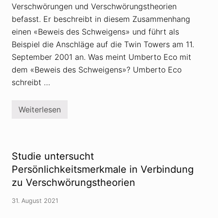
Verschwörungen und Verschwörungstheorien
befasst. Er beschreibt in diesem Zusammenhang
einen «Beweis des Schweigens» und führt als
Beispiel die Anschläge auf die Twin Towers am 11.
September 2001 an. Was meint Umberto Eco mit
dem «Beweis des Schweigens»? Umberto Eco
schreibt …
Weiterlesen
9
/
1
1
w
a
Studie untersucht
r
k
Persönlichkeitsmerkmale in Verbindung
e
zu Verschwörungstheorien
i
n
I
31. August 2021
n
s