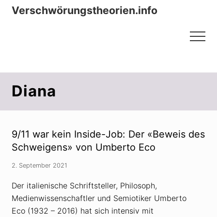
Menu
Zum
Zur
Verschwörungstheorien.info
Inhalt
Seitenspalte
Beiträge zu Merkmalen, Funktionen
springen
springen
Menu
und Risiken konspirationistischen
Denkens
Diana
9/11 war kein Inside-Job: Der «Beweis des
Schweigens» von Umberto Eco
2. September 2021
Der italienische Schriftsteller, Philosoph,
Medienwissenschaftler und Semiotiker Umberto
Eco (1932 – 2016) hat sich intensiv mit