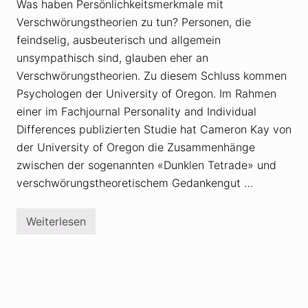
Was haben Persönlichkeitsmerkmale mit
i
d
Verschwörungstheorien zu tun? Personen, die
e
-
feindselig, ausbeuterisch und allgemein
J
unsympathisch sind, glauben eher an
o
b
Verschwörungstheorien. Zu diesem Schluss kommen
:
D
Psychologen der University of Oregon. Im Rahmen
e
einer im Fachjournal Personality and Individual
r
«
Differences publizierten Studie hat Cameron Kay von
B
der University of Oregon die Zusammenhänge
e
w
zwischen der sogenannten «Dunklen Tetrade» und
e
i
verschwörungstheoretischem Gedankengut …
s
d
e
Weiterlesen
s
S
S
t
c
u
h
d
w
i
e
e
i
u
g
n