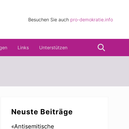
eile
Besuchen Sie auch
pro-demokratie.info
s
gen
Links
Unterstützen
Suche
Seitenspalte
Neuste Beiträge
«Antisemitische