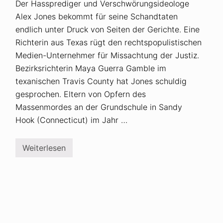
Der Hassprediger und Verschwörungsideologe
Alex Jones bekommt für seine Schandtaten
endlich unter Druck von Seiten der Gerichte. Eine
Richterin aus Texas rügt den rechtspopulistischen
Medien-Unternehmer für Missachtung der Justiz.
Bezirksrichterin Maya Guerra Gamble im
texanischen Travis County hat Jones schuldig
gesprochen. Eltern von Opfern des
Massenmordes an der Grundschule in Sandy
Hook (Connecticut) im Jahr …
Weiterlesen
V
e
r
s
c
h
w
ö
r
u