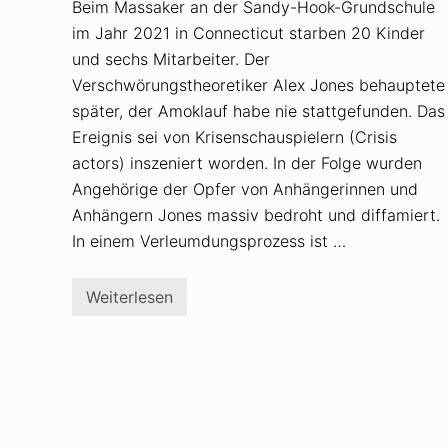
Beim Massaker an der Sandy-Hook-Grundschule
im Jahr 2021 in Connecticut starben 20 Kinder
und sechs Mitarbeiter. Der
Verschwörungstheoretiker Alex Jones behauptete
später, der Amoklauf habe nie stattgefunden. Das
Ereignis sei von Krisenschauspielern (Crisis
actors) inszeniert worden. In der Folge wurden
Angehörige der Opfer von Anhängerinnen und
Anhängern Jones massiv bedroht und diffamiert.
In einem Verleumdungsprozess ist …
Weiterlesen
A
l
e
x
J
o
n
e
s
s