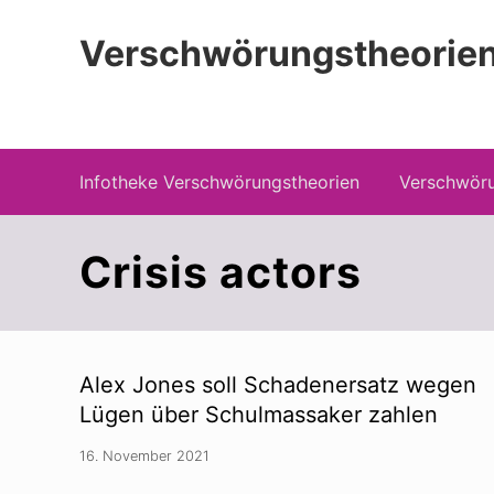
Zur
Zum
Zur
Hauptnavigation
Inhalt
Seitenspalte
Verschwörungstheorien
springen
springen
springen
Beiträge zu Merkmalen, Funktionen und
Infotheke Verschwörungstheorien
Verschwöru
Crisis actors
Alex Jones soll Schadenersatz wegen
Lügen über Schulmassaker zahlen
16. November 2021