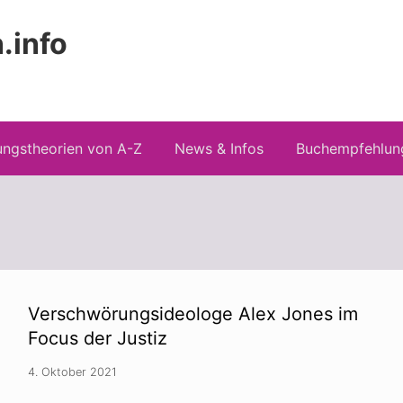
.info
Kopfz
 Risiken konspirationistischen Denkens
recht
ngstheorien von A-Z
News & Infos
Buchempfehlun
Verschwörungsideologe Alex Jones im
Focus der Justiz
4. Oktober 2021