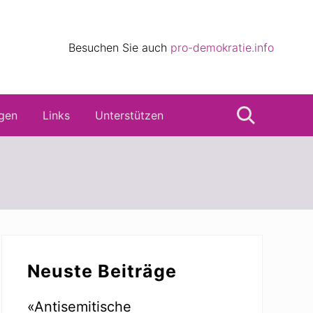
eile
Besuchen Sie auch
pro-demokratie.info
s
gen
Links
Unterstützen
Suche
Seitenspalte
Neuste Beiträge
«Antisemitische