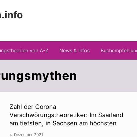
.info
Kopfz
 Risiken konspirationistischen Denkens
recht
ngstheorien von A-Z
News & Infos
Buchempfehlun
rungsmythen
Zahl der Corona-
Verschwörungstheoretiker: Im Saarland
am tiefsten, in Sachsen am höchsten
4. Dezember 2021