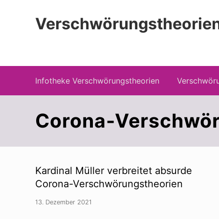
Zur
Zum
Zur
Hauptnavigation
Inhalt
Seitenspalte
Verschwörungstheorien
springen
springen
springen
Beiträge zu Merkmalen, Funktionen und
Infotheke Verschwörungstheorien
Verschwöru
Corona-Verschwö
Kardinal Müller verbreitet absurde
Corona-Verschwörungstheorien
13. Dezember 2021