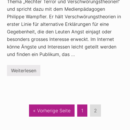
Thema „Rechter Terror und Verschwörungstheorien“
T
e
und spricht dazu mit dem Medienpädagogen
l
e
Philippe Wampfler. Er hält Verschwörungstheorien in
g
erster Linie für alternative Erklärungen für eine
r
a
Gegebenheit, die den Leuten Angst einjagt oder
m
besonders grosses Interesse erweckt. Im Internet
-
G
könne Ängste und Interessen leicht geteilt werden
r
u
und finden ein Publikum, das …
p
p
e
Weiterlesen
v
M
o
e
n
d
A
i
t
e
t
n
i
p
l
ä
a
d
a
S
S
« Vorherige Seite
1
2
H
a
u
e
e
i
g
l
o
f
i
i
d
g