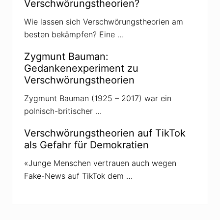
Verschwörungstheorien?
n
g
v
Wie lassen sich Verschwörungstheorien am
o
besten bekämpfen? Eine …
n
V
e
Zygmunt Bauman:
r
Gedankenexperiment zu
s
c
Verschwörungstheorien
h
w
Zygmunt Bauman (1925 – 2017) war ein
ö
r
polnisch-britischer …
u
n
g
Verschwörungstheorien auf TikTok
s
als Gefahr für Demokratien
t
h
e
«Junge Menschen vertrauen auch wegen
o
Fake-News auf TikTok dem …
r
i
e
n