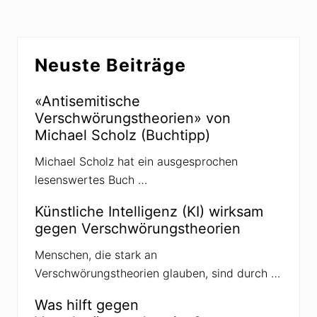
m
e
r
t
t
a
P
u
e
e
n
h
n
i
Seitenspalte
f
l
Neuste Beiträge
e
i
p
n
p
e
«Antisemitische
W
Verschwörungstheorien» von
a
m
Michael Scholz (Buchtipp)
p
f
Michael Scholz hat ein ausgesprochen
l
e
lesenswertes Buch …
r
z
Künstliche Intelligenz (KI) wirksam
u
r
gegen Verschwörungstheorien
E
i
Menschen, die stark an
n
d
Verschwörungstheorien glauben, sind durch …
ä
m
m
Was hilft gegen
u