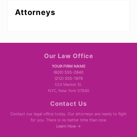
Attorneys
Site
Our Law Office
Footer
YOUR FIRM NAME
(800) 555-2840
(212) 555-1979
524 Market St.
NYC, New York 07840
Contact Us
Contact our legal office today. Our attorneys are ready to fight
for you. There is no better time than now.
Learn How →