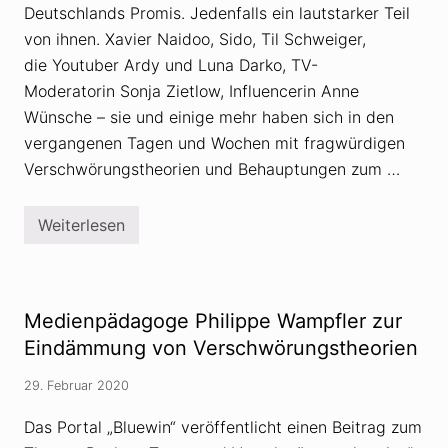
Deutschlands Promis. Jedenfalls ein lautstarker Teil
von ihnen. Xavier Naidoo, Sido, Til Schweiger,
die Youtuber Ardy und Luna Darko, TV-
Moderatorin Sonja Zietlow, Influencerin Anne
Wünsche – sie und einige mehr haben sich in den
vergangenen Tagen und Wochen mit fragwürdigen
Verschwörungstheorien und Behauptungen zum …
Weiterlesen
D
i
e
g
e
f
Medienpädagoge Philippe Wampfler zur
ä
h
Eindämmung von Verschwörungstheorien
r
l
29. Februar 2020
i
c
h
Das Portal „Bluewin“ veröffentlicht einen Beitrag zum
e