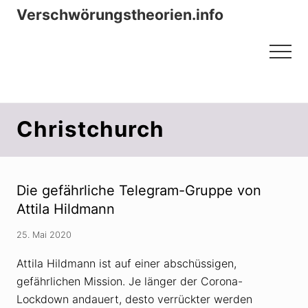
Menu
Zum
Zur
Verschwörungstheorien.info
Inhalt
Seitenspalte
Beiträge zu Merkmalen, Funktionen
springen
springen
Menu
und Risiken konspirationistischen
Denkens
Christchurch
Die gefährliche Telegram-Gruppe von
Attila Hildmann
25. Mai 2020
Attila Hildmann ist auf einer abschüssigen,
gefährlichen Mission. Je länger der Corona-
Lockdown andauert, desto verrückter werden