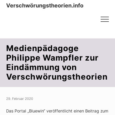
Menu
Zum
Zur
Verschwörungstheorien.info
Inhalt
Seitenspalte
Beiträge zu Merkmalen, Funktionen
springen
springen
Menu
und Risiken konspirationistischen
Denkens
Medienpädagoge
Philippe Wampfler zur
Eindämmung von
Verschwörungstheorien
29. Februar 2020
Das Portal „Bluewin“ veröffentlicht einen Beitrag zum