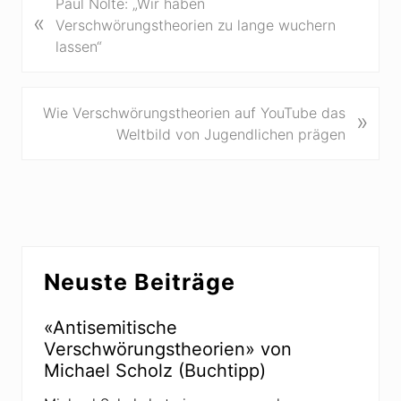
V
Paul Nolte: „Wir haben
«
o
Verschwörungstheorien zu lange wuchern
r
lassen“
h
e
r
N
Wie Verschwörungstheorien auf YouTube das
»
i
ä
Weltbild von Jugendlichen prägen
g
c
e
h
r
s
B
t
e
e
Seitenspalte
i
r
Neuste Beiträge
t
B
r
e
a
«Antisemitische
i
g
Verschwörungstheorien» von
t
:
Michael Scholz (Buchtipp)
r
a