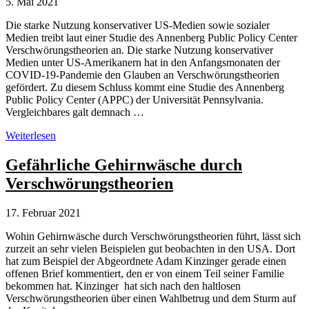
5. Mai 2021
Die starke Nutzung konservativer US-Medien sowie sozialer
Medien treibt laut einer Studie des Annenberg Public Policy Center
Verschwörungstheorien an. Die starke Nutzung konservativer
Medien unter US-Amerikanern hat in den Anfangsmonaten der
COVID-19-Pandemie den Glauben an Verschwörungstheorien
gefördert. Zu diesem Schluss kommt eine Studie des Annenberg
Public Policy Center (APPC) der Universität Pennsylvania.
Vergleichbares galt demnach …
Studie:
Weiterlesen
Konservative
US-
Gefährliche Gehirnwäsche durch
Medien
Verschwörungstheorien
fördern
Verschwörungstheorien
17. Februar 2021
Wohin Gehirnwäsche durch Verschwörungstheorien führt, lässt sich
zurzeit an sehr vielen Beispielen gut beobachten in den USA. Dort
hat zum Beispiel der Abgeordnete Adam Kinzinger gerade einen
offenen Brief kommentiert, den er von einem Teil seiner Familie
bekommen hat. Kinzinger hat sich nach den haltlosen
Verschwörungstheorien über einen Wahlbetrug und dem Sturm auf