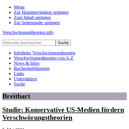
Menu
Zur Hauptnavigation springen
Zum Inhalt springen
Zur Seitenspalte springen
Verschwörungstheorien.info
Beiträge
Webseite
zu
durchsuchen
Merkmalen,
Infotheke Verschwörungstheorien
Funktionen
Verschwörungstheorien von A-Z
und
News & Infos
Risiken
Buchempfehlungen
konspirationistischen
Links
Denkens
Unterstützen
Suche
Breitbart
Studie: Konservative US-Medien fördern
Verschwörungstheorien