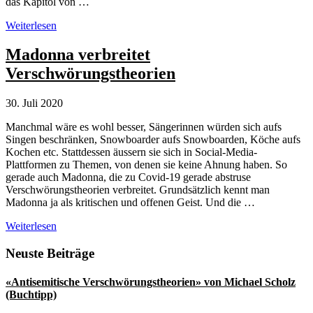
das Kapitol von …
Gefährliche
Weiterlesen
Gehirnwäsche
durch
Madonna verbreitet
Verschwörungstheorien
Verschwörungstheorien
30. Juli 2020
Manchmal wäre es wohl besser, Sängerinnen würden sich aufs
Singen beschränken, Snowboarder aufs Snowboarden, Köche aufs
Kochen etc. Stattdessen äussern sie sich in Social-Media-
Plattformen zu Themen, von denen sie keine Ahnung haben. So
gerade auch Madonna, die zu Covid-19 gerade abstruse
Verschwörungstheorien verbreitet. Grundsätzlich kennt man
Madonna ja als kritischen und offenen Geist. Und die …
Madonna
Weiterlesen
verbreitet
Verschwörungstheorien
Seitenspalte
Neuste Beiträge
«Antisemitische Verschwörungstheorien» von Michael Scholz
(Buchtipp)