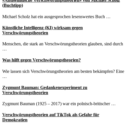
«Antisemitische Verschwörungstheorien» von Michael Scholz
gibt
(Buchtipp)
die
Ukraine
Michael Scholz hat ein ausgesprochen lesenswertes Buch …
gar
nicht»
Künstliche Intelligenz (KI) wirksam gegen
Verschwörungstheorien
Menschen, die stark an Verschwörungstheorien glauben, sind durch
…
Was hilft gegen Verschwörungstheorien?
Wie lassen sich Verschwörungstheorien am besten bekämpfen? Eine
…
Zygmunt Bauman: Gedankenexperiment zu
Verschwörungstheorien
Zygmunt Bauman (1925 – 2017) war ein polnisch-britischer …
Verschwörungstheorien auf TikTok als Gefahr für
Demokratien