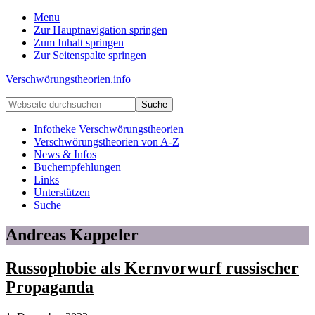
Menu
Zur Hauptnavigation springen
Zum Inhalt springen
Zur Seitenspalte springen
Verschwörungstheorien.info
Beiträge
Webseite
zu
durchsuchen
Merkmalen,
Infotheke Verschwörungstheorien
Funktionen
Verschwörungstheorien von A-Z
und
News & Infos
Risiken
Buchempfehlungen
konspirationistischen
Links
Denkens
Unterstützen
Suche
Andreas Kappeler
Russophobie als Kernvorwurf russischer
Propaganda