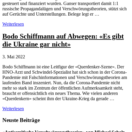
gesteuert und finanziert wurden. Ganser transportiert damit 1:1
russische Propagandalügen und Verschwörungstheorien, stützt sich
auf Gerüchte und Unterstellungen. Belege legt er …
Daniele
Weiterlesen
Ganser
und
Bodo Schiffmann auf Abwegen: «Es gibt
die
die Ukraine gar nicht»
Kreml-
Propaganda
vom
3. Mai 2022
«Majdan-
Putsch»
Bodo Schiffmann ist eine Leitfigur der «Querdenker-Szene». Der
in
HNO-Arzt und Schwindel-Spezialist hat sich schon in der Corona-
der
Pandemie mit Falschinformationen und Verschwörungstheorien am
Ukraine
laufenden Band inszeniert. Nun, da die Corona-Pandemie nicht
mehr so stark im Zentrum der öffentlichen Aufmerksamkeit steht,
braucht er offensichtlich ein neues Thema. Wie vielen anderen
«Querdenkern» scheint ihm der Ukraine-Krieg da gerade …
Bodo
Weiterlesen
Schiffmann
auf
Seitenspalte
Neuste Beiträge
Abwegen:
«Es