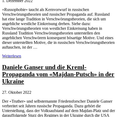
1. Dezember 2022
«Russophobie» taucht als Kernvorwurf in russischen
Verschwörungstheorien und russischer Propaganda auf. Russland
hat eine lange Tradition in Verschwörungstheorien, die sich um
angebliche westliche Einkreisung drehen. Siehe dazu:
Verschwörungstheorien von westlicher Einkreisung haben in
Russland Tradition Verschwörungstheorien unterstellen den
angeblichen Verschwörern konsequent bösartige Motive. Und eines
dieser unterstellten Motive, die in russischen Verschwörungstheorien
auftauchen, ist der …
Russophobie
Weiterlesen
als
Kernvorwurf
Daniele Ganser und die Kreml-
russischer
Propaganda vom «Majdan-Putsch» in der
Propaganda
Ukraine
27. Oktober 2022
Der «Truther» und selbsternannte Friedensforscher Daniele Ganser
verbreitet seit Jahren russische Propaganda. Dazu gehört die
Unterstellung, dass der Volksaufstand auf dem Majdan-Platz und der
darauffolgende Sturz des Regimes in der Ukraine durch die USA