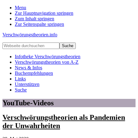
Menu
Zur Hauptnavigation springen
Zum Inhalt springen
Zur Seitenspalte springen
Verschwörungstheorien.info
Beiträge
Webseite
zu
durchsuchen
Merkmalen,
Infotheke Verschwörungstheorien
Funktionen
Verschwörungstheorien von A-Z
und
News & Infos
Risiken
Buchempfehlungen
konspirationistischen
Links
Denkens
Unterstützen
Suche
YouTube-Videos
Verschwörungstheorien als Pandemien
der Unwahrheiten