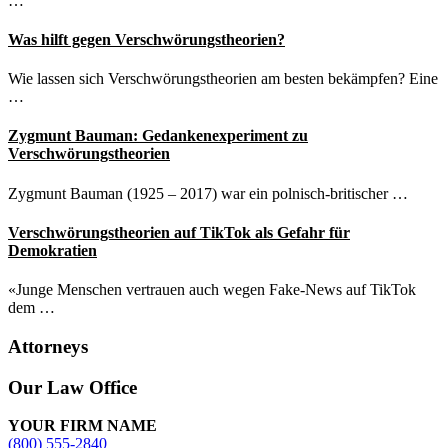
…
Was hilft gegen Verschwörungstheorien?
Wie lassen sich Verschwörungstheorien am besten bekämpfen? Eine
…
Zygmunt Bauman: Gedankenexperiment zu
Verschwörungstheorien
Zygmunt Bauman (1925 – 2017) war ein polnisch-britischer …
Verschwörungstheorien auf TikTok als Gefahr für
Demokratien
«Junge Menschen vertrauen auch wegen Fake-News auf TikTok
dem …
Attorneys
Site
Our Law Office
Footer
YOUR FIRM NAME
(800) 555-2840