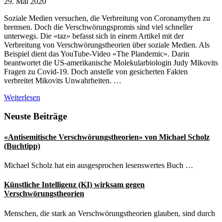
29. Mai 2020
Soziale Medien versuchen, die Verbreitung von Coronamythen zu
bremsen. Doch die Verschwörungspromis sind viel schneller
unterwegs. Die «taz» befasst sich in einem Artikel mit der
Verbreitung von Verschwörungstheorien über soziale Medien. Als
Beispiel dient das YouTube-Video «The Plandemic». Darin
beantwortet die US-amerikanische Molekularbiologin Judy Mikovits
Fragen zu Covid-19. Doch anstelle von gesicherten Fakten
verbreitet Mikovits Unwahrheiten. …
Verschwörungstheorien
Weiterlesen
als
Pandemien
Seitenspalte
Neuste Beiträge
der
Unwahrheiten
«Antisemitische Verschwörungstheorien» von Michael Scholz
(Buchtipp)
Michael Scholz hat ein ausgesprochen lesenswertes Buch …
Künstliche Intelligenz (KI) wirksam gegen
Verschwörungstheorien
Menschen, die stark an Verschwörungstheorien glauben, sind durch