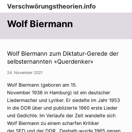
Menu
Zur
Zum
Zur
Verschwörungstheorien.info
Hauptnavigation
Inhalt
Seitenspalte
Beiträge
springen
springen
springen
Wolf Biermann
zu
Merkmalen,
Funktionen
und
Wolf Biermann zum Diktatur-Gerede der
selbsternannten «Querdenker»
Risiken
konspirationistischen
24. November 2021
Denkens
Wolf Biermann (geboren am 15.
November 1936 in Hamburg) ist ein deutscher
Liedermacher und Lyriker. Er siedelte im Jahr 1953
in die DDR über und publizierte 1960 erste Lieder
und Gedichte. Im Verlaufe der Zeit wandelte sich
Wolf Biermann zu einem scharfen Kritiker
der SED und der DDR. Deshalb wurde 1965 gegen