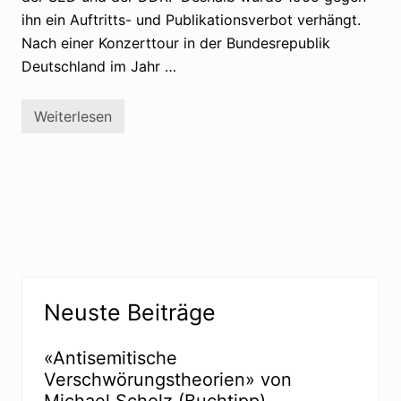
ihn ein Auftritts- und Publikationsverbot verhängt.
Nach einer Konzerttour in der Bundesrepublik
Deutschland im Jahr …
Weiterlesen
W
o
l
f
B
i
e
r
m
a
n
n
Seitenspalte
z
Neuste Beiträge
u
m
D
i
«Antisemitische
k
Verschwörungstheorien» von
t
a
Michael Scholz (Buchtipp)