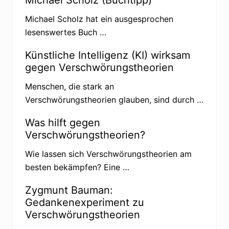
t
u
Michael Scholz hat ein ausgesprochen
r
-
lesenswertes Buch …
G
e
r
Künstliche Intelligenz (KI) wirksam
e
gegen Verschwörungstheorien
d
e
d
Menschen, die stark an
e
Verschwörungstheorien glauben, sind durch …
r
s
e
Was hilft gegen
l
Verschwörungstheorien?
b
s
t
Wie lassen sich Verschwörungstheorien am
e
besten bekämpfen? Eine …
r
n
a
Zygmunt Bauman:
n
n
Gedankenexperiment zu
t
Verschwörungstheorien
e
n