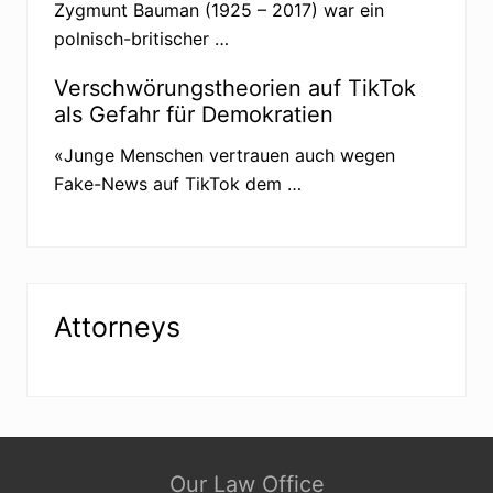
«
Zygmunt Bauman (1925 – 2017) war ein
Q
polnisch-britischer …
u
e
r
Verschwörungstheorien auf TikTok
d
als Gefahr für Demokratien
e
n
k
«Junge Menschen vertrauen auch wegen
e
Fake-News auf TikTok dem …
r
»
Attorneys
Site
Our Law Office