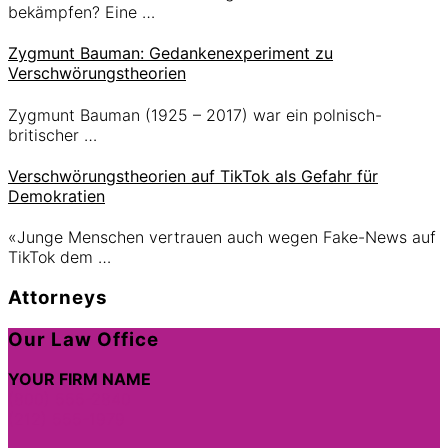
bekämpfen? Eine …
Zygmunt Bauman: Gedankenexperiment zu
Verschwörungstheorien
Zygmunt Bauman (1925 – 2017) war ein polnisch-
britischer …
Verschwörungstheorien auf TikTok als Gefahr für
Demokratien
«Junge Menschen vertrauen auch wegen Fake-News auf
TikTok dem …
Attorneys
Site
Our Law Office
Footer
YOUR FIRM NAME
(800) 555-2840
(212) 555-1979