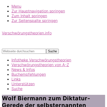
Menu
Zur Hauptnavigation springen
Zum Inhalt springen
Zur Seitenspalte springen
Verschwörungstheorien.info
Beiträge zu Merkmalen, Funktionen und Risiken
konspirationistischen Denkens
Webseite
durchsuchen
Infotheke Verschwörungstheorien
Verschwörungstheorien von A-Z
News & Infos
Buchempfehlungen
Links
Unterstützen
Suche
Wolf Biermann zum Diktatur-
Gerede der selbsternannten