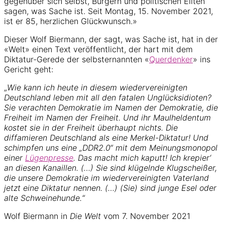
gegenüber sich selbst, Bürgern und politischen Eliten
sagen, was Sache ist. Seit Montag, 15. November 2021,
ist er 85, herzlichen Glückwunsch.»
Dieser Wolf Biermann, der sagt, was Sache ist, hat in der
«Welt» einen Text veröffentlicht, der hart mit dem
Diktatur-Gerede der selbsternannten «
Querdenker
» ins
Gericht geht:
„
Wie kann ich heute in diesem wiedervereinigten
Deutschland leben mit all den fatalen Unglücksidioten?
Sie verachten Demokratie im Namen der Demokratie, die
Freiheit im Namen der Freiheit. Und ihr Maulheldentum
kostet sie in der Freiheit überhaupt nichts. Die
diffamieren Deutschland als eine Merkel-Diktatur! Und
schimpfen uns eine „DDR2.0“ mit dem Meinungsmonopol
einer
Lügenpresse
. Das macht mich kaputt! Ich krepier‘
an diesen Kanaillen. (…) Sie sind klügelnde Klugscheißer,
die unsere Demokratie im wiedervereinigten Vaterland
jetzt eine Diktatur nennen. (…) (Sie) sind junge Esel oder
alte Schweinehunde.“
Wolf Biermann in
Die
Welt
vom 7. November 2021