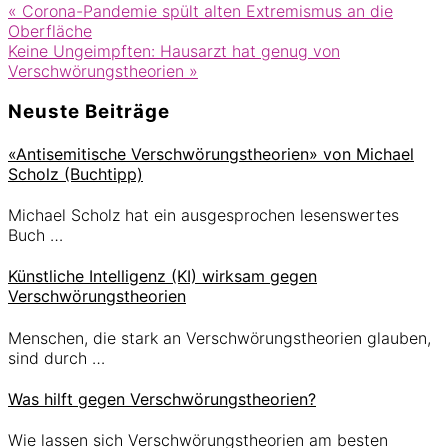
Vorheriger
«
Corona-Pandemie spült alten Extremismus an die
Beitrag:
Oberfläche
Nächster
Keine Ungeimpften: Hausarzt hat genug von
Beitrag:
Verschwörungstheorien
»
Seitenspalte
Neuste Beiträge
«Antisemitische Verschwörungstheorien» von Michael
Scholz (Buchtipp)
Michael Scholz hat ein ausgesprochen lesenswertes
Buch …
Künstliche Intelligenz (KI) wirksam gegen
Verschwörungstheorien
Menschen, die stark an Verschwörungstheorien glauben,
sind durch …
Was hilft gegen Verschwörungstheorien?
Wie lassen sich Verschwörungstheorien am besten