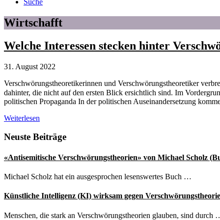
Suche
Wirtschafft
Welche Interessen stecken hinter Verschw
31. August 2022
Verschwörungstheoretikerinnen und Verschwörungstheoretiker verbreit
dahinter, die nicht auf den ersten Blick ersichtlich sind. Im Vorderg
politischen Propaganda In der politischen Auseinandersetzung kom
Welche
Weiterlesen
Interessen
stecken
Seitenspalte
Neuste Beiträge
hinter
Verschwörungstheorien?
«Antisemitische Verschwörungstheorien» von Michael Scholz (B
Michael Scholz hat ein ausgesprochen lesenswertes Buch …
Künstliche Intelligenz (KI) wirksam gegen Verschwörungstheori
Menschen, die stark an Verschwörungstheorien glauben, sind durch 