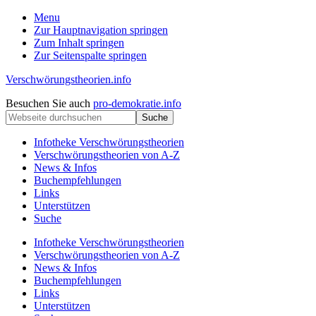
Menu
Zur Hauptnavigation springen
Zum Inhalt springen
Zur Seitenspalte springen
Verschwörungstheorien.info
Beiträge
Kopfzeile
Besuchen Sie auch
pro-demokratie.info
zu
Webseite
rechts
Merkmalen,
durchsuchen
Funktionen
Infotheke Verschwörungstheorien
und
Verschwörungstheorien von A-Z
Risiken
News & Infos
konspirationistischen
Buchempfehlungen
Denkens
Links
Unterstützen
Suche
Infotheke Verschwörungstheorien
Verschwörungstheorien von A-Z
News & Infos
Buchempfehlungen
Links
Unterstützen