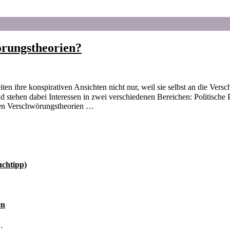
örungstheorien?
en ihre konspirativen Ansichten nicht nur, weil sie selbst an die Vers
rund stehen dabei Interessen in zwei verschiedenen Bereichen: Politisch
men Verschwörungstheorien …
uchtipp)
en
…