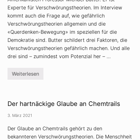
Experte für Verschwörungstheorien. Im Interview
kommt auch die Frage auf, wie gefährlich
Verschwörungstheorien allgemein und die
«Querdenken-Bewegung» im speziellen für die
Demokratie sind. Butter schildert drei Faktoren, die
Verschwörungstheorien gefährlich machen. Und alle
drei sind – zumindest vom Potenzial her – …
Weiterlesen
„
Q
u
e
r
d
Der hartnäckige Glaube an Chemtrails
e
n
k
3. März 2021
e
n
Der Glaube an Chemtrails gehört zu den
-
B
bekannteren Verschwörungstheorien. Die Menschheit