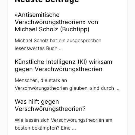
f
G
ü
l
r
a
«Antisemitische
d
u
i
Verschwörungstheorien» von
b
e
e
Michael Scholz (Buchtipp)
D
a
e
n
m
Michael Scholz hat ein ausgesprochen
C
o
h
lesenswertes Buch …
k
e
r
m
a
t
Künstliche Intelligenz (KI) wirksam
t
r
i
gegen Verschwörungstheorien
a
e
i
?
l
Menschen, die stark an
s
Verschwörungstheorien glauben, sind durch …
Was hilft gegen
Verschwörungstheorien?
Wie lassen sich Verschwörungstheorien am
besten bekämpfen? Eine …