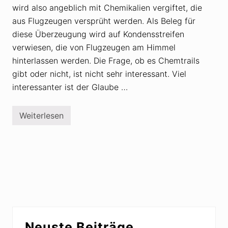
e
wird also angeblich mit Chemikalien vergiftet, die
w
e
aus Flugzeugen versprüht werden. Als Beleg für
g
u
diese Überzeugung wird auf Kondensstreifen
n
verwiesen, die von Flugzeugen am Himmel
g
“
hinterlassen werden. Die Frage, ob es Chemtrails
–
gibt oder nicht, ist nicht sehr interessant. Viel
w
i
interessanter ist der Glaube …
e
g
e
f
Weiterlesen
D
ä
e
h
r
r
h
l
a
i
r
c
t
h
n
i
ä
s
c
t
k
s
i
Seitenspalte
i
g
e
Neuste Beiträge
e