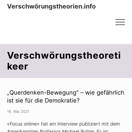
Menu
Zum
Zur
Verschwörungstheorien.info
Inhalt
Seitenspalte
Beiträge zu Merkmalen, Funktionen
springen
springen
Menu
und Risiken konspirationistischen
Denkens
Verschwörungstheoreti
keer
„Querdenken-Bewegung“ – wie gefährlich
ist sie für die Demokratie?
16. Mai 2021
«Focus online» hat ein Interview publiziert mit dem
Amerikanisten Professor Michael Butter. Er ist