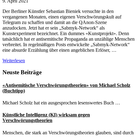
9. April 2021
Der Berliner Künstler Sebastian Bieniek versuchte in den
vergangenen Monaten, einen eigenen Verschwörungskult auf
Telegram zu schaffen und damit an die QAnon-Szene
anzudocken. Jetzt hat er sein „Sabmyk-Network“ als
Kunstexperiment bezeichnet. Ein dummes «Kunstprojekt». Denn
tatsächlich hat er antisemitische Propaganda an unzählige Menschen
verbreitet. In regelmäßigen Posts entwickelte „Sabmyk-Network“
eine absurde Erzählung über einen angeblichen Erlöser, …
Verschwörungskult:
Weiterlesen
Dummes
Kunstprojekt
Seitenspalte
Neuste Beiträge
„Sabmyk-
Network“
«Antisemitische Verschwörungstheorien» von Michael Scholz
(Buchtipp)
Michael Scholz hat ein ausgesprochen lesenswertes Buch …
Künstliche Intelligenz (KI) wirksam gegen
Verschwörungstheorien
Menschen, die stark an Verschwörungstheorien glauben, sind durch