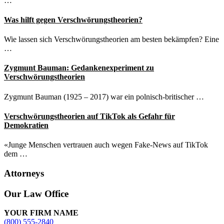
…
Was hilft gegen Verschwörungstheorien?
Wie lassen sich Verschwörungstheorien am besten bekämpfen? Eine
…
Zygmunt Bauman: Gedankenexperiment zu
Verschwörungstheorien
Zygmunt Bauman (1925 – 2017) war ein polnisch-britischer …
Verschwörungstheorien auf TikTok als Gefahr für
Demokratien
«Junge Menschen vertrauen auch wegen Fake-News auf TikTok
dem …
Attorneys
Site
Our Law Office
Footer
YOUR FIRM NAME
(800) 555-2840