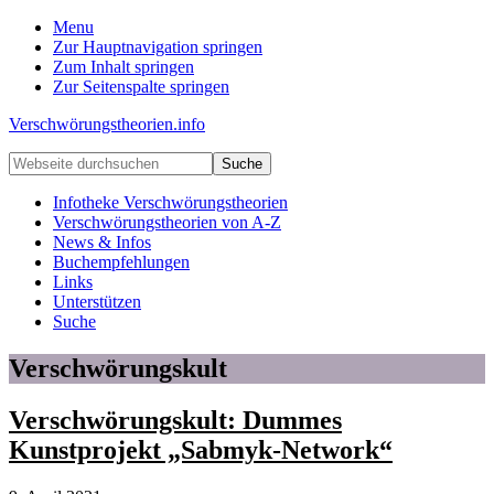
Menu
Zur Hauptnavigation springen
Zum Inhalt springen
Zur Seitenspalte springen
Verschwörungstheorien.info
Beiträge
Webseite
zu
durchsuchen
Merkmalen,
Infotheke Verschwörungstheorien
Funktionen
Verschwörungstheorien von A-Z
und
News & Infos
Risiken
Buchempfehlungen
konspirationistischen
Links
Denkens
Unterstützen
Suche
Verschwörungskult
Verschwörungskult: Dummes
Kunstprojekt „Sabmyk-Network“