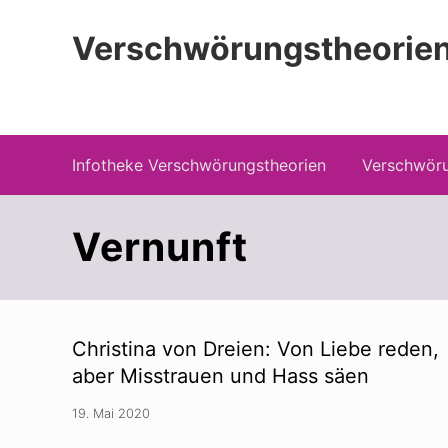
Zur
Zum
Zur
Hauptnavigation
Inhalt
Seitenspalte
Verschwörungstheorien
springen
springen
springen
Beiträge zu Merkmalen, Funktionen und
Infotheke Verschwörungstheorien
Verschwöru
Vernunft
Christina von Dreien: Von Liebe reden,
aber Misstrauen und Hass säen
19. Mai 2020