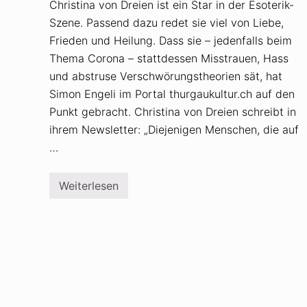
Christina von Dreien ist ein Star in der Esoterik-
Szene. Passend dazu redet sie viel von Liebe,
Frieden und Heilung. Dass sie – jedenfalls beim
Thema Corona – stattdessen Misstrauen, Hass
und abstruse Verschwörungstheorien sät, hat
Simon Engeli im Portal thurgaukultur.ch auf den
Punkt gebracht. Christina von Dreien schreibt in
ihrem Newsletter: „Diejenigen Menschen, die auf
…
Weiterlesen
C
h
r
i
s
t
i
n
a
v
o