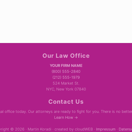
Our Law Office
YOUR FIRM NAME
(800) 555-2840
(212) 555-1979
524 Market St.
NYC, New York 07840
Contact Us
al office today. Our attorneys are ready to fight for you. There is no bette
Learn How →
right © 2026 · Martin Koradi · created by cloudWEB ·
Impressum
·
Datens