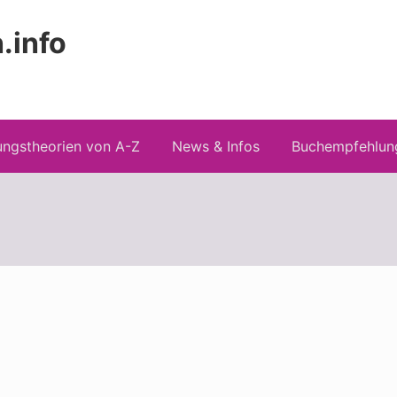
.info
Kopfz
 Risiken konspirationistischen Denkens
recht
ngstheorien von A-Z
News & Infos
Buchempfehlun