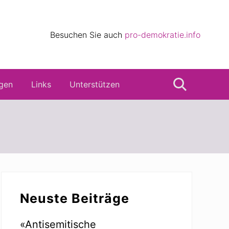
eile
Besuchen Sie auch
pro-demokratie.info
s
gen
Links
Unterstützen
Suche
Seitenspalte
Neuste Beiträge
«Antisemitische