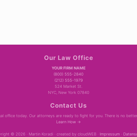
Our Law Office
YOUR FIRM NAME
(800) 555-2840
(212) 555-1979
524 Market St.
NYC, New York 07840
Contact Us
al office today. Our attorneys are ready to fight for you. There is no bette
Learn How →
right © 2026 · Martin Koradi · created by cloudWEB ·
Impressum
·
Datens