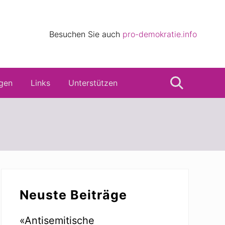
eile
Besuchen Sie auch
pro-demokratie.info
s
gen
Links
Unterstützen
Suche
Seitenspalte
Neuste Beiträge
«Antisemitische