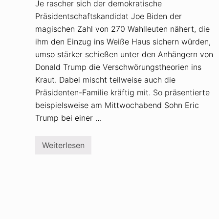
Je rascher sich der demokratische
Präsidentschaftskandidat Joe Biden der
magischen Zahl von 270 Wahlleuten nähert, die
ihm den Einzug ins Weiße Haus sichern würden,
umso stärker schießen unter den Anhängern von
Donald Trump die Verschwörungstheorien ins
Kraut. Dabei mischt teilweise auch die
Präsidenten-Familie kräftig mit. So präsentierte
beispielsweise am Mittwochabend Sohn Eric
Trump bei einer …
Weiterlesen
V
e
r
s
c
h
w
ö
r
u