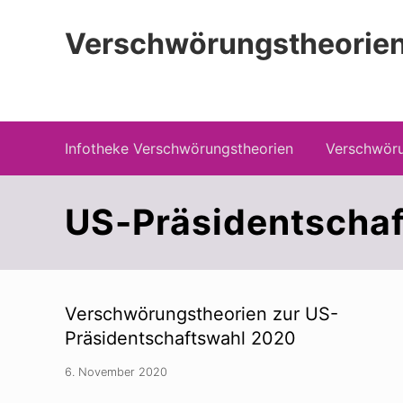
Zur
Zum
Zur
Hauptnavigation
Inhalt
Seitenspalte
Verschwörungstheorien
springen
springen
springen
Beiträge zu Merkmalen, Funktionen und
Infotheke Verschwörungstheorien
Verschwöru
US-Präsidentscha
Verschwörungstheorien zur US-
Präsidentschaftswahl 2020
6. November 2020