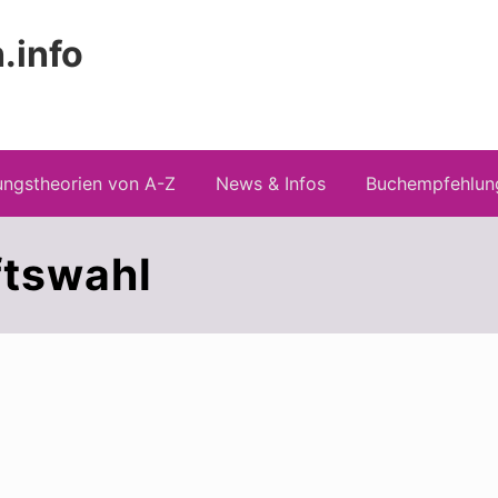
.info
Kopfz
 Risiken konspirationistischen Denkens
recht
ngstheorien von A-Z
News & Infos
Buchempfehlun
ftswahl