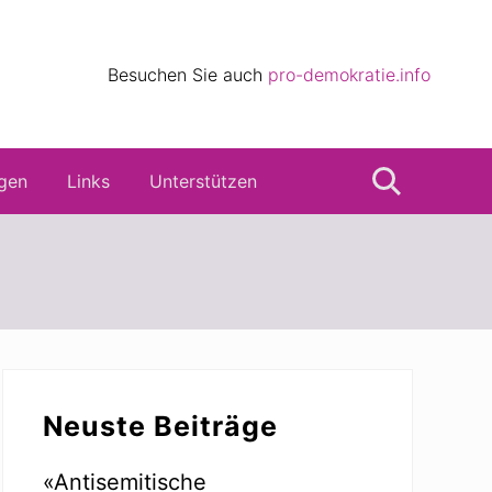
eile
Besuchen Sie auch
pro-demokratie.info
s
gen
Links
Unterstützen
Suche
Seitenspalte
Neuste Beiträge
«Antisemitische