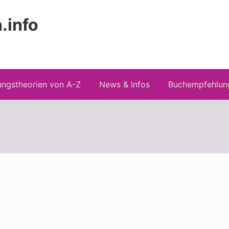
.info
Kopfz
 Risiken konspirationistischen Denkens
recht
ngstheorien von A-Z
News & Infos
Buchempfehlun