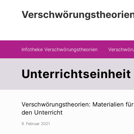
Zur
Zum
Zur
Hauptnavigation
Inhalt
Seitenspalte
Verschwörungstheorien
springen
springen
springen
Beiträge zu Merkmalen, Funktionen und
Infotheke Verschwörungstheorien
Verschwöru
Unterrichtseinheit
Verschwörungstheorien: Materialien für
den Unterricht
9. Februar 2021