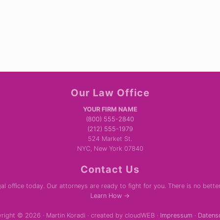
Our Law Office
YOUR FIRM NAME
(800) 555-2840
(212) 555-1979
524 Market St.
NYC, New York 07840
Contact Us
al office today. Our attorneys are ready to fight for you. There is no bette
Learn How →
right © 2026 · Martin Koradi · created by cloudWEB ·
Impressum
·
Datens