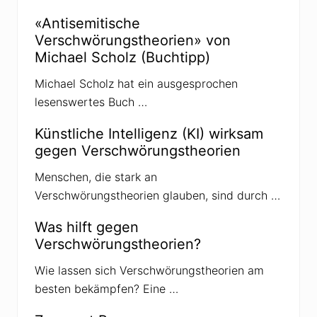
-
I
F
m
«Antisemitische
i
p
Verschwörungstheorien» von
l
f
m
u
Michael Scholz (Buchtipp)
v
n
e
g
Michael Scholz hat ein ausgesprochen
r
s
lesenswertes Buch …
e
t
z
Künstliche Intelligenz (KI) wirksam
t
gegen Verschwörungstheorien
I
m
p
Menschen, die stark an
f
Verschwörungstheorien glauben, sind durch …
g
e
g
Was hilft gegen
n
Verschwörungstheorien?
e
r
i
Wie lassen sich Verschwörungstheorien am
n
besten bekämpfen? Eine …
A
n
g