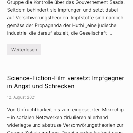
Gruppe die Kontrolle über das Gouvernement Saada.
Seitdem behindert sie Impfungen und setzt dabei
auf Verschwörungstheorien. Impfstoffe sind nämlich
gemäss der Propaganda der Huthi „eine jüdische
Industrie, die darauf abzielt, die Gesellschaft …
Weiterlesen
J
e
m
e
n
:
Science-Fiction-Film versetzt Impfgegner
H
u
in Angst und Schrecken
t
h
12. August 2021
i
m
i
Von Unfruchtbarkeit bis zum eingesetzten Mikrochip
t
– in sozialen Netzwerken zirkulieren allerhand
V
e
widerlegte und abstruse Verschwörungstheorien zur
r
s
Corona-Schutzimpfung. Dabei werden laufend neue