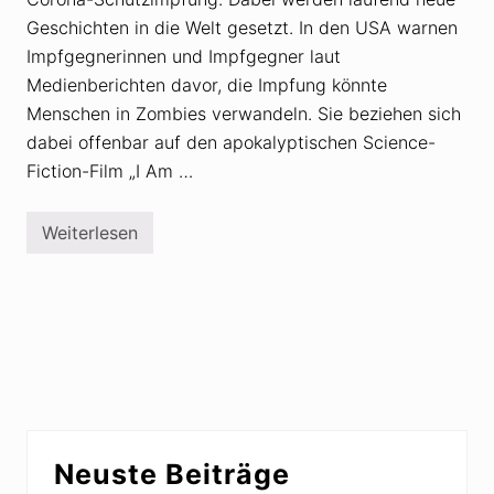
c
Geschichten in die Welt gesetzt. In den USA warnen
h
w
Impfgegnerinnen und Impfgegner laut
ö
Medienberichten davor, die Impfung könnte
r
u
Menschen in Zombies verwandeln. Sie beziehen sich
n
g
dabei offenbar auf den apokalyptischen Science-
s
Fiction-Film „I Am …
t
h
e
o
Weiterlesen
S
r
c
i
i
e
e
n
n
g
c
e
e
g
-
e
F
n
i
P
c
o
t
l
Seitenspalte
i
i
Neuste Beiträge
o
o
n
-