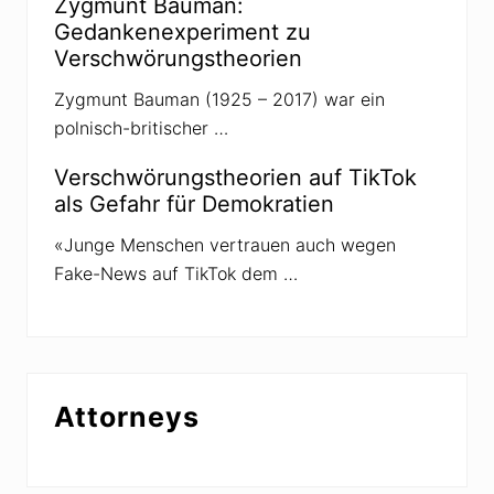
Zygmunt Bauman:
s
t
Gedankenexperiment zu
u
Verschwörungstheorien
n
d
S
Zygmunt Bauman (1925 – 2017) war ein
c
polnisch-britischer …
h
r
e
Verschwörungstheorien auf TikTok
c
als Gefahr für Demokratien
k
e
n
«Junge Menschen vertrauen auch wegen
Fake-News auf TikTok dem …
Attorneys