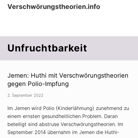
Menu
Zur
Zum
Zur
Verschwörungstheorien.info
Hauptnavigation
Inhalt
Seitenspalte
Beiträge zu Merkmalen, Funktionen und
springen
springen
springen
Risiken konspirationistischen Denkens
Unfruchtbarkeit
Jemen: Huthi mit Verschwörungstheorien
gegen Polio-Impfung
2. September 2022
Im Jemen wird Polio (Kinderlähmung) zunehmend zu
einem ernsten gesundheitlichen Problem. Daran
beteiligt sind abstruse Verschwörungstheorien. Im
September 2014 übernahm im Jemen die Huthi-