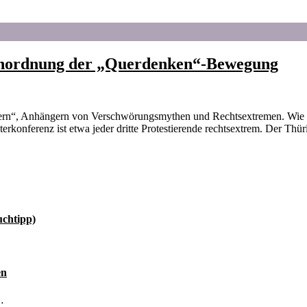
Einordnung der „Querdenken“-Bewegung
ern“, Anhängern von Verschwörungsmythen und Rechtsextremen. Wie g
rkonferenz ist etwa jeder dritte Protestierende rechtsextrem. Der Thü
uchtipp)
en
…