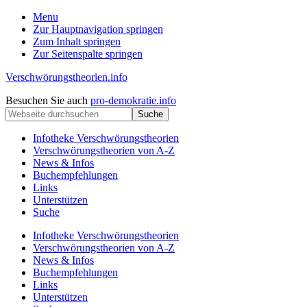
Menu
Zur Hauptnavigation springen
Zum Inhalt springen
Zur Seitenspalte springen
Verschwörungstheorien.info
Beiträge
Kopfzeile
Besuchen Sie auch
pro-demokratie.info
zu
Webseite
rechts
Merkmalen,
durchsuchen
Funktionen
Infotheke Verschwörungstheorien
und
Verschwörungstheorien von A-Z
Risiken
News & Infos
konspirationistischen
Buchempfehlungen
Denkens
Links
Unterstützen
Suche
Infotheke Verschwörungstheorien
Verschwörungstheorien von A-Z
News & Infos
Buchempfehlungen
Links
Unterstützen