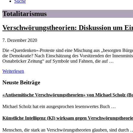
Suche
Totalitarismus
Verschwörungstheorien: Diskussion um 
7. Dezember 2020
Die «Querdenken»-Proteste sind eine Mischung aus „besorgten Bürg
die Demokratie? Nach Einschätzung des Vorsitzenden der Innenministe
Osnabrücker Zeitung“ auf Symbole und Fahnen, die auf …
Verschwörungstheorien:
Weiterlesen
Diskussion
um
Seitenspalte
Neuste Beiträge
Einordnung
der
«Antisemitische Verschwörungstheorien» von Michael Scholz (B
„Querdenken“-
Bewegung
Michael Scholz hat ein ausgesprochen lesenswertes Buch …
Künstliche Intelligenz (KI) wirksam gegen Verschwörungstheori
Menschen, die stark an Verschwörungstheorien glauben, sind durch 