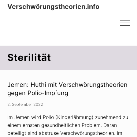
Menu
Zum
Zur
Verschwörungstheorien.info
Inhalt
Seitenspalte
Beiträge zu Merkmalen, Funktionen
springen
springen
Menu
und Risiken konspirationistischen
Denkens
Sterilität
Jemen: Huthi mit Verschwörungstheorien
gegen Polio-Impfung
2. September 2022
Im Jemen wird Polio (Kinderlähmung) zunehmend zu
einem ernsten gesundheitlichen Problem. Daran
beteiligt sind abstruse Verschwörungstheorien. Im