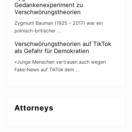
o
Gedankenexperiment zu
-
Verschwörungstheorien
I
m
p
Zygmunt Bauman (1925 – 2017) war ein
f
polnisch-britischer …
u
n
g
Verschwörungstheorien auf TikTok
als Gefahr für Demokratien
«Junge Menschen vertrauen auch wegen
Fake-News auf TikTok dem …
Attorneys