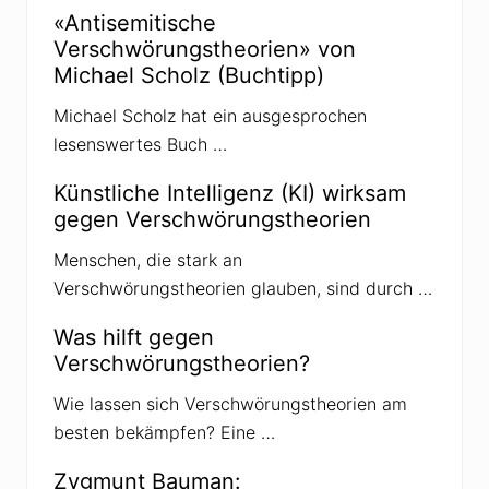
r
«Antisemitische
s
Verschwörungstheorien» von
c
h
Michael Scholz (Buchtipp)
w
ö
Michael Scholz hat ein ausgesprochen
r
u
lesenswertes Buch …
n
g
s
Künstliche Intelligenz (KI) wirksam
t
gegen Verschwörungstheorien
h
e
o
Menschen, die stark an
r
Verschwörungstheorien glauben, sind durch …
i
e
n
Was hilft gegen
g
Verschwörungstheorien?
e
g
e
Wie lassen sich Verschwörungstheorien am
n
besten bekämpfen? Eine …
P
o
l
Zygmunt Bauman:
i