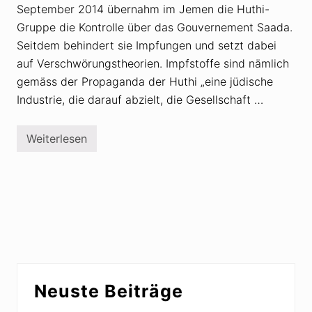
September 2014 übernahm im Jemen die Huthi-
Gruppe die Kontrolle über das Gouvernement Saada.
Seitdem behindert sie Impfungen und setzt dabei
auf Verschwörungstheorien. Impfstoffe sind nämlich
gemäss der Propaganda der Huthi „eine jüdische
Industrie, die darauf abzielt, die Gesellschaft …
Weiterlesen
J
e
m
e
n
:
H
u
t
h
i
m
Seitenspalte
i
Neuste Beiträge
t
V
e