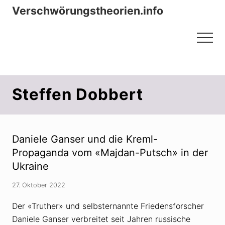
Menu
Zum
Zur
Verschwörungstheorien.info
Inhalt
Seitenspalte
Beiträge zu Merkmalen, Funktionen
springen
springen
Menu
und Risiken konspirationistischen
Denkens
Steffen Dobbert
Daniele Ganser und die Kreml-
Propaganda vom «Majdan-Putsch» in der
Ukraine
27. Oktober 2022
Der «Truther» und selbsternannte Friedensforscher
Daniele Ganser verbreitet seit Jahren russische