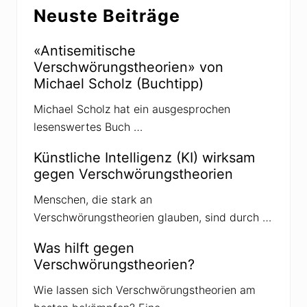
r
Neuste Beiträge
u
n
d
d
«Antisemitische
i
Verschwörungstheorien» von
e
K
Michael Scholz (Buchtipp)
r
e
Michael Scholz hat ein ausgesprochen
m
l
lesenswertes Buch …
-
P
r
Künstliche Intelligenz (KI) wirksam
o
gegen Verschwörungstheorien
p
a
g
Menschen, die stark an
a
Verschwörungstheorien glauben, sind durch …
n
d
a
Was hilft gegen
v
Verschwörungstheorien?
o
m
«
Wie lassen sich Verschwörungstheorien am
M